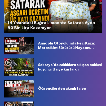
14 Yaşındaki Buğra Limonata Satarak Ayda
90 Bin Lira Kazanıyor
Anadolu Otoyolu’nda Feci Kaza:
Motosiklet Sürücüsü Hayatını
Kaybetti
Sakarya’da çalılıklara sıkışan balıkçıl
kuşunu itfaiye kurtardı
Öğrencilerden akımlı talep