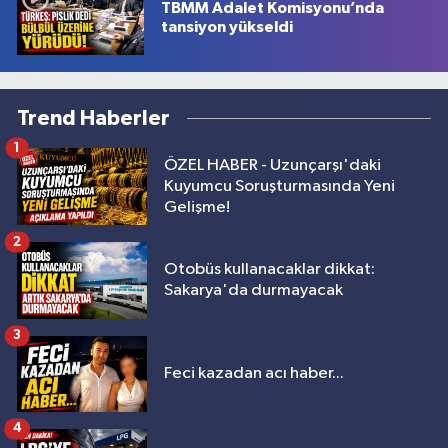
TBMM Adalet Komisyonu’nda
tansiyon yükseldi
Trend Haberler
1
ÖZEL HABER - Uzunçarşı'daki
Kuyumcu Soruşturmasında Yeni
Gelişme!
2
Otobüs kullanacaklar dikkat:
Sakarya'da durmayacak
3
Feci kazadan acı haber...
4