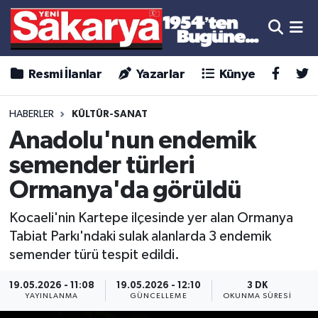
Resmi İlanlar
Yazarlar
Künye
HABERLER
KÜLTÜR-SANAT
Anadolu'nun endemik
semender türleri
Ormanya'da görüldü
Kocaeli'nin Kartepe ilçesinde yer alan Ormanya
Tabiat Parkı'ndaki sulak alanlarda 3 endemik
semender türü tespit edildi.
19.05.2026 - 11:08
19.05.2026 - 12:10
3 DK
YAYINLANMA
GÜNCELLEME
OKUNMA SÜRESI