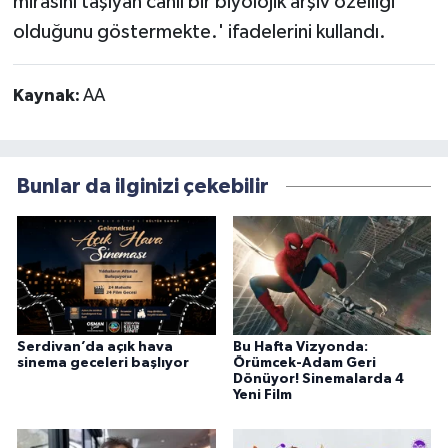
mirasını taşıyan canlı bir biyolojik arşiv özelliği
olduğunu göstermekte.' ifadelerini kullandı.
Kaynak:
AA
Bunlar da ilginizi çekebilir
Serdivan’da açık hava
Bu Hafta Vizyonda:
sinema geceleri başlıyor
Örümcek-Adam Geri
Dönüyor! Sinemalarda 4
Yeni Film