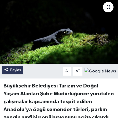
Paylaş
-
+
A
A
Büyükşehir Belediyesi Turizm ve Doğal
Yaşam Alanları Şube Müdürlüğünce yürütülen
çalışmalar kapsamında tespit edilen
Anadolu'ya özgü semender türleri, parkın
zengin amfibi popülasyonunu açığa çıkardı.