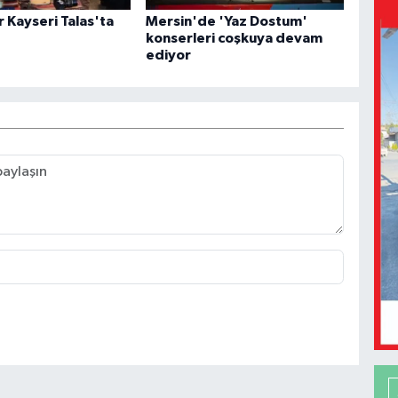
r Kayseri Talas'ta
Mersin'de 'Yaz Dostum'
konserleri coşkuya devam
ediyor