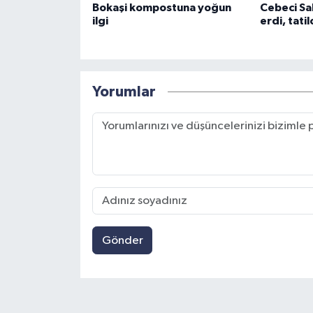
Bokaşi kompostuna yoğun
Cebeci Sa
ilgi
erdi, tatil
Yorumlar
Gönder