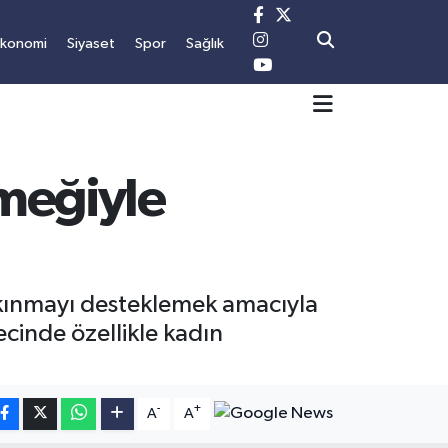
Ekonomi
Siyaset
Spor
Sağlık
meğiyle
alkınmayı desteklemek amacıyla
recinde özellikle kadın
-
+
A
A