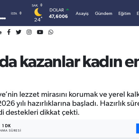
DOLAR
Asayiş
Gündem
Eğitim
47,6006
0.06
°
24
EURO
55,0250
0.02
e
STERLİN
64,2398
0.2
GRAM ALTIN
6500.87
0.12
da kazanlar kadın e
BİST100
13.799
70
BITCOIN
3.077.090,96
0.16
iye’nin lezzet mirasını korumak ve yerel k
026 yılı hazırlıklarına başladı. Hazırlık sü
di destekleri dikkat çekti.
1 DK
NMA SÜRESI