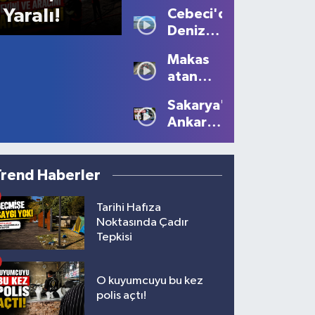
Sis
Yaralı!
Cebeci'de
Büyüledi:
Deniz
Kartpostallık
Sezonu
Manzaralar
Makas
Tüm
Oluştu
atan
Güzelliğiyle
sürücüye
Devam
Sakarya'dan
10 bin
Ediyor
Ankara'ya
lira ceza
Filistin
çağrısı
Trend Haberler
Tarihi Hafıza
Noktasında Çadır
Tepkisi
O kuyumcuyu bu kez
polis açtı!