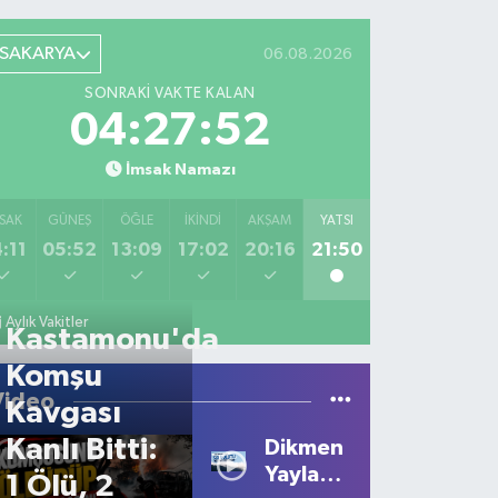
SAKARYA
06.08.2026
SONRAKI VAKTE KALAN
04:27:52
İmsak Namazı
SAK
GÜNEŞ
ÖĞLE
İKINDI
AKŞAM
YATSI
:11
05:52
13:09
17:02
20:16
21:50
Aylık Vakitler
Kastamonu'da
Komşu
Video
Kavgası
Kanlı Bitti:
Dikmen
Yaylası'nda
1 Ölü, 2