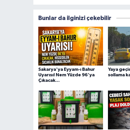
Bunlar da ilginizi çekebilir
Sakarya'ya Eyyam-ı Bahur
Yaya geçid
Uyarısı! Nem Yüzde 96'ya
sollama 
Çıkacak...