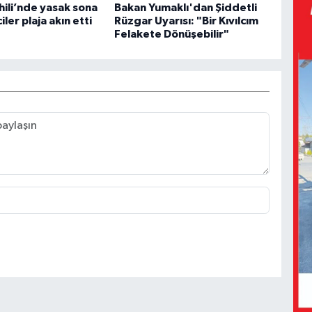
hili’nde yasak sona
Bakan Yumaklı'dan Şiddetli
ciler plaja akın etti
Rüzgar Uyarısı: "Bir Kıvılcım
Felakete Dönüşebilir"