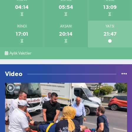
04:14
05:54
13:09
İKINDI
AKŞAM
YATSI
17:01
20:14
21:47
Aylık Vakitler
Video