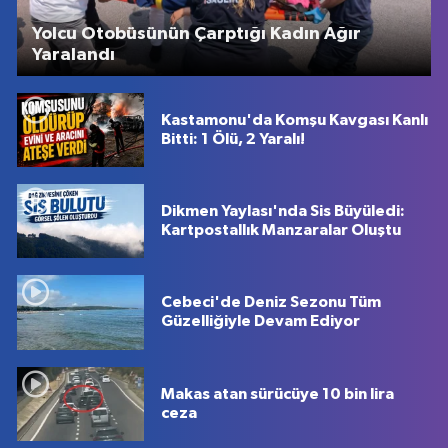
Yolcu Otobüsünün Çarptığı Kadın Ağır
Yaralandı
Kastamonu'da Komşu Kavgası Kanlı
Bitti: 1 Ölü, 2 Yaralı!
Dikmen Yaylası'nda Sis Büyüledi:
Kartpostallık Manzaralar Oluştu
Cebeci'de Deniz Sezonu Tüm
Güzelliğiyle Devam Ediyor
Makas atan sürücüye 10 bin lira
ceza