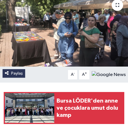
Paylaş
-
+
A
A
Bursa LÖDER'den anne
ve çocuklara umut dolu
kamp