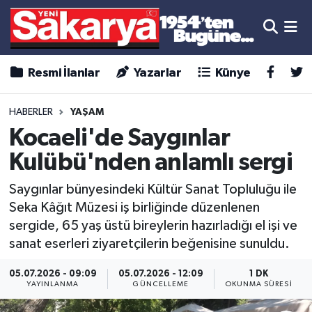
Resmi İlanlar
Yazarlar
Künye
HABERLER
YAŞAM
Kocaeli'de Saygınlar
Kulübü'nden anlamlı sergi
Saygınlar bünyesindeki Kültür Sanat Topluluğu ile
Seka Kâğıt Müzesi iş birliğinde düzenlenen
sergide, 65 yaş üstü bireylerin hazırladığı el işi ve
sanat eserleri ziyaretçilerin beğenisine sunuldu.
05.07.2026 - 09:09
05.07.2026 - 12:09
1 DK
YAYINLANMA
GÜNCELLEME
OKUNMA SÜRESI