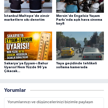
İstanbul Maltepe'de zincir
Mersin'de Engelsiz Yaşam
marketlere sıkı denetim
Parkı'nda açık hava sinema
keyfi
Sakarya'ya Eyyam-ı Bahur
Yaya geçidinde tehlikeli
Uyarısı! Nem Yüzde 96'ya
sollama kamerada
Çıkacak...
Yorumlar