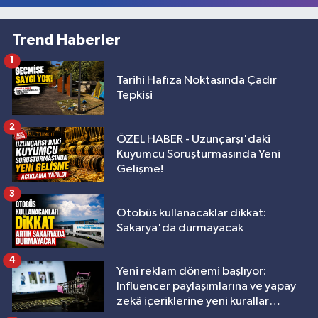
Trend Haberler
1
Tarihi Hafıza Noktasında Çadır
Tepkisi
2
ÖZEL HABER - Uzunçarşı'daki
Kuyumcu Soruşturmasında Yeni
Gelişme!
3
Otobüs kullanacaklar dikkat:
Sakarya'da durmayacak
4
Yeni reklam dönemi başlıyor:
Influencer paylaşımlarına ve yapay
zekâ içeriklerine yeni kurallar
geliyor