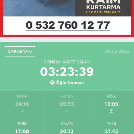
SAKARYA
09.08.2026
SONRAKI VAKTE KALAN
03:23:39
Öğle Namazı
İMSAK
GÜNEŞ
ÖĞLE
04:16
05:55
13:09
İKINDI
AKŞAM
YATSI
17:00
20:13
21:45