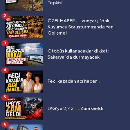
Tepkisi
2
ÖZEL HABER - Uzunçarşı'daki
Kuyumcu Soruşturmasında Yeni
Gelişme!
3
Otobüs kullanacaklar dikkat:
Sakarya'da durmayacak
4
Feci kazadan acı haber...
5
LPG’ye 2,42 TL Zam Geldi
6