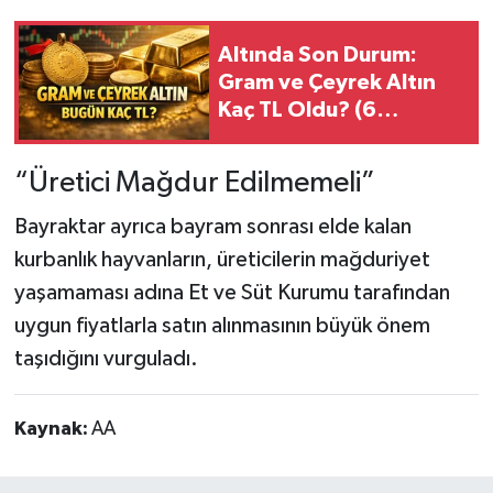
Altında Son Durum:
Gram ve Çeyrek Altın
Kaç TL Oldu? (6
Ağustos 2026)
“Üretici Mağdur Edilmemeli”
Bayraktar ayrıca bayram sonrası elde kalan
kurbanlık hayvanların, üreticilerin mağduriyet
yaşamaması adına Et ve Süt Kurumu tarafından
uygun fiyatlarla satın alınmasının büyük önem
taşıdığını vurguladı.
Kaynak:
AA