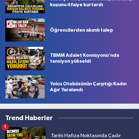
kuşunu itfaiye kurtardı
Öğrencilerden akımlı talep
TBMM Adalet Komisyonu’nda
tansiyon yükseldi
Yolcu Otobüsünün Çarptığı Kadın
Ağır Yaralandı
Trend Haberler
1
Tarihi Hafıza Noktasında Çadır