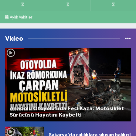
Aylık Vakitler
Video
Anadolu Otoyolu’nda Feci Kaza: Motosiklet
Sürücüsü Hayatını Kaybetti
Sakarya’da çalılıklara sıkışan balıkçıl