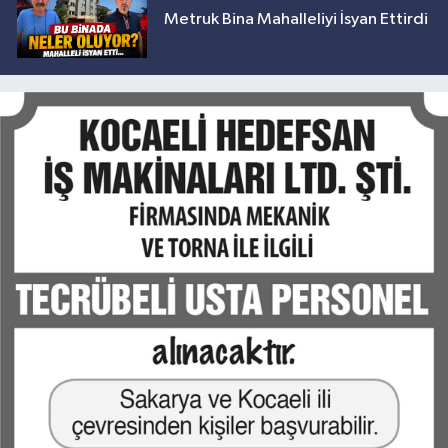
Metruk Bina Mahalleliyi İsyan Ettirdi