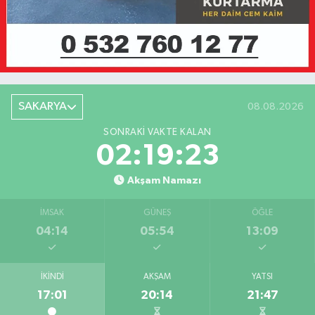
SAKARYA
08.08.2026
SONRAKI VAKTE KALAN
02:19:23
Akşam Namazı
İMSAK
GÜNEŞ
ÖĞLE
04:14
05:54
13:09
İKINDI
AKŞAM
YATSI
17:01
20:14
21:47