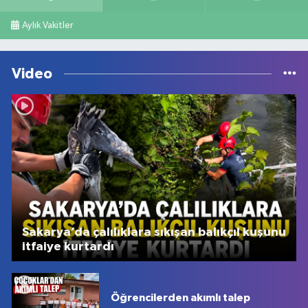
Aylık Vakitler
Video
Sakarya’da çalılıklara sıkışan balıkçıl kuşunu
itfaiye kurtardı
Öğrencilerden akımlı talep