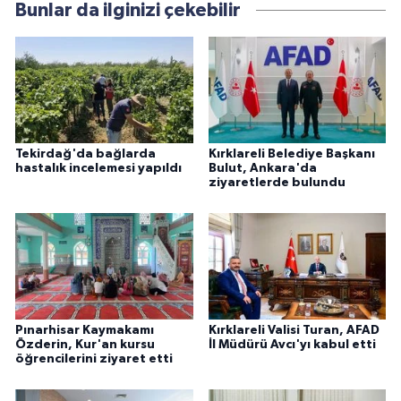
Bunlar da ilginizi çekebilir
Tekirdağ'da bağlarda
Kırklareli Belediye Başkanı
hastalık incelemesi yapıldı
Bulut, Ankara'da
ziyaretlerde bulundu
Pınarhisar Kaymakamı
Kırklareli Valisi Turan, AFAD
Özderin, Kur'an kursu
İl Müdürü Avcı'yı kabul etti
öğrencilerini ziyaret etti