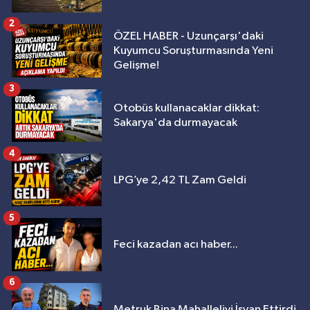
2
ÖZEL HABER - Uzunçarşı'daki
Kuyumcu Soruşturmasında Yeni
Gelişme!
3
Otobüs kullanacaklar dikkat:
Sakarya'da durmayacak
4
LPG’ye 2,42 TL Zam Geldi
5
Feci kazadan acı haber...
6
Metruk Bina Mahalleliyi İsyan Ettirdi