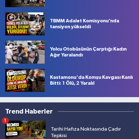
TBMM Adalet Komisyonu’nda
tansiyon yükseldi
Yolcu Otobüsünün Çarptığı Kadın
Ağır Yaralandı
Kastamonu'da Komşu Kavgası Kanlı
Bitti: 1 Ölü, 2 Yaralı!
Trend Haberler
1
Tarihi Hafıza Noktasında Çadır
Tepkisi