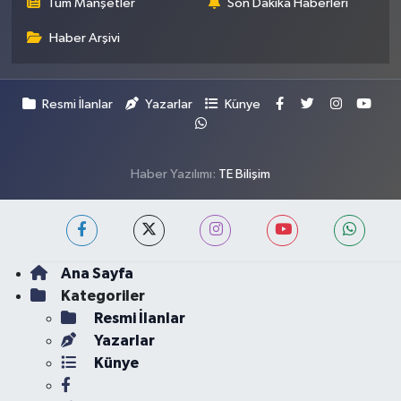
Tüm Manşetler
Son Dakika Haberleri
Haber Arşivi
Resmi İlanlar
Yazarlar
Künye
Haber Yazılımı:
TE Bilişim
Ana Sayfa
Kategoriler
Resmi İlanlar
Yazarlar
Künye