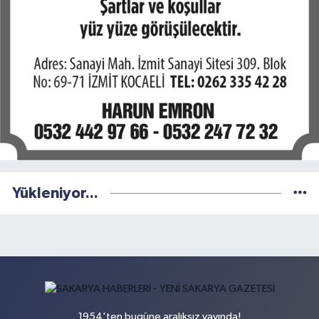
Yükleniyor...
1954'ten bugüne aralıksız yayında!