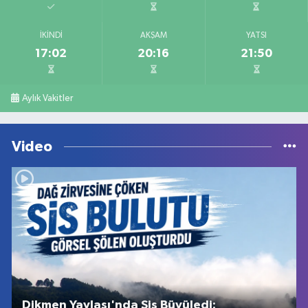
İKINDI
AKŞAM
YATSI
17:02
20:16
21:50
Aylık Vakitler
Video
Dikmen Yaylası'nda Sis Büyüledi: