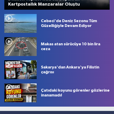
Kartpostallık Manzaralar Oluştu
Cebeci'de Deniz Sezonu Tüm
Güzelliğiyle Devam Ediyor
Makas atan sürücüye 10 bin lira
ceza
Sakarya'dan Ankara'ya Filistin
çağrısı
Çatıdaki koyunu görenler gözlerine
inanamadı!