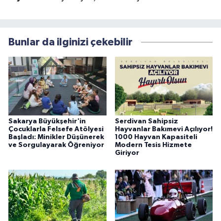
Bunlar da ilginizi çekebilir
Sakarya Büyükşehir'in
Serdivan Sahipsiz
Çocuklarla Felsefe Atölyesi
Hayvanlar Bakımevi Açılıyor!
Başladı: Minikler Düşünerek
1000 Hayvan Kapasiteli
ve Sorgulayarak Öğreniyor
Modern Tesis Hizmete
Giriyor