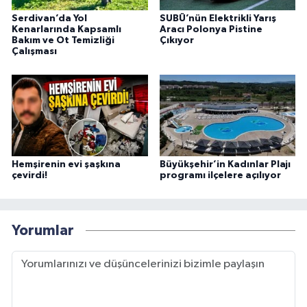
Serdivan’da Yol
SUBÜ’nün Elektrikli Yarış
Kenarlarında Kapsamlı
Aracı Polonya Pistine
Bakım ve Ot Temizliği
Çıkıyor
Çalışması
Hemşirenin evi şaşkına
Büyükşehir’in Kadınlar Plajı
çevirdi!
programı ilçelere açılıyor
Yorumlar