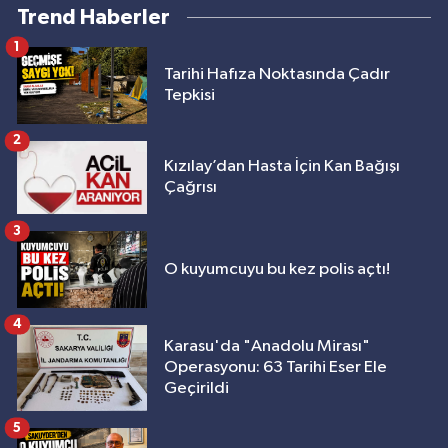
Trend Haberler
1
Tarihi Hafıza Noktasında Çadır
Tepkisi
2
Kızılay’dan Hasta İçin Kan Bağışı
Çağrısı
3
O kuyumcuyu bu kez polis açtı!
4
Karasu'da "Anadolu Mirası"
Operasyonu: 63 Tarihi Eser Ele
Geçirildi
5