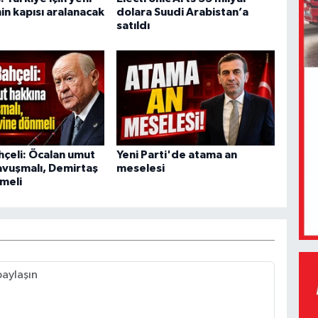
in kapısı aralanacak
dolara Suudi Arabistan’a
satıldı
hçeli: Öcalan umut
Yeni Parti'de atama an
avuşmalı, Demirtaş
meselesi
meli