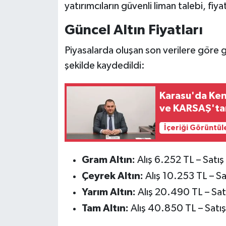
yatırımcıların güvenli liman talebi, fiy
Güncel Altın Fiyatları
Piyasalarda oluşan son verilere göre g
şekilde kaydedildi:
Karasu'da Ken
ve KARSAŞ'ta
İçeriği Görüntül
Gram Altın:
Alış 6.252 TL – Satı
Çeyrek Altın:
Alış 10.253 TL – Sa
Yarım Altın:
Alış 20.490 TL – Sa
Tam Altın:
Alış 40.850 TL – Satı