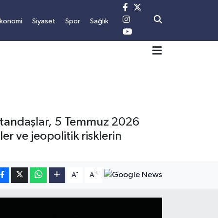
konomi
Siyaset
Spor
Sağlık
 vatandaşlar, 5 Temmuz 2026
r ve jeopolitik risklerin
-
+
A
A