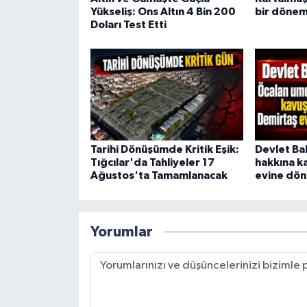
Yükseliş: Ons Altın 4 Bin 200
bir dönem
Doları Test Etti
Tarihi Dönüşümde Kritik Eşik:
Devlet Ba
Tığcılar'da Tahliyeler 17
hakkına k
Ağustos'ta Tamamlanacak
evine dön
Yorumlar