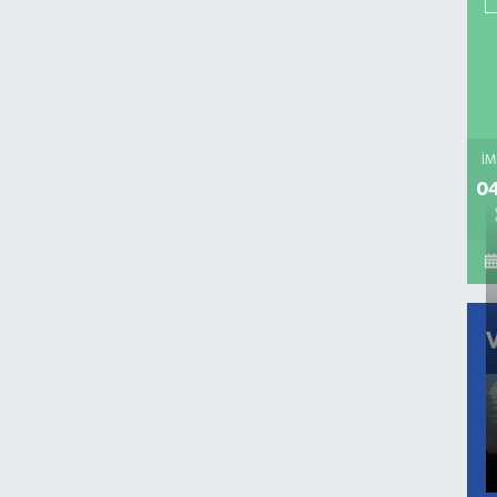
İM
04