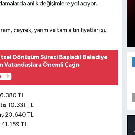
atlamalarda anlık değişimlere yol açıyor.
ram, çeyrek, yarım ve tam altın fiyatları şu
tsel Dönüşüm Süreci Başladı! Belediye
n Vatandaşlara Önemli Çağrı
e
ş 6.380 TL
tış 10.331 TL
tış 20.640 TL
ş 41.159 TL