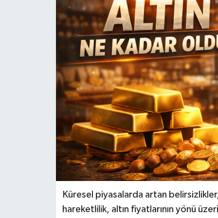
Küresel piyasalarda artan belirsizlikler
hareketlilik, altın fiyatlarının yönü üz