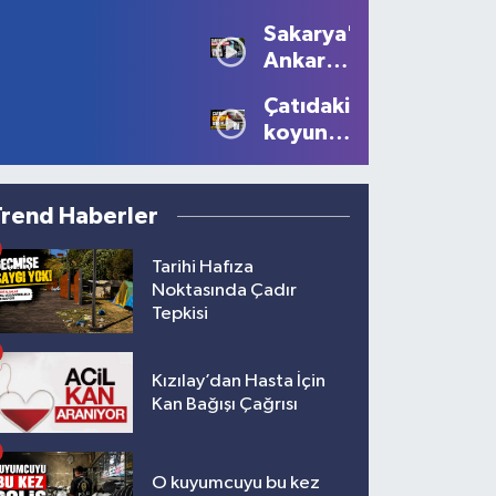
sürücüye
Devam
Sakarya'dan
10 bin
Ediyor
Ankara'ya
lira ceza
Filistin
Çatıdaki
çağrısı
koyunu
görenler
gözlerine
inanamadı!
Trend Haberler
Tarihi Hafıza
Noktasında Çadır
Tepkisi
Kızılay’dan Hasta İçin
Kan Bağışı Çağrısı
O kuyumcuyu bu kez