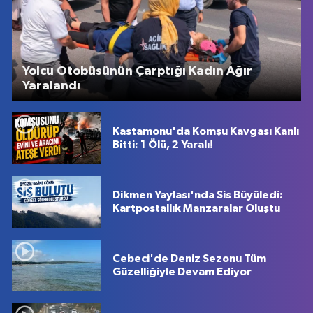
Yolcu Otobüsünün Çarptığı Kadın Ağır
Yaralandı
Kastamonu'da Komşu Kavgası Kanlı
Bitti: 1 Ölü, 2 Yaralı!
Dikmen Yaylası'nda Sis Büyüledi:
Kartpostallık Manzaralar Oluştu
Cebeci'de Deniz Sezonu Tüm
Güzelliğiyle Devam Ediyor