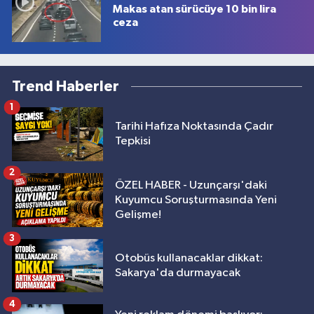
Makas atan sürücüye 10 bin lira
ceza
Trend Haberler
1
Tarihi Hafıza Noktasında Çadır
Tepkisi
2
ÖZEL HABER - Uzunçarşı'daki
Kuyumcu Soruşturmasında Yeni
Gelişme!
3
Otobüs kullanacaklar dikkat:
Sakarya'da durmayacak
4