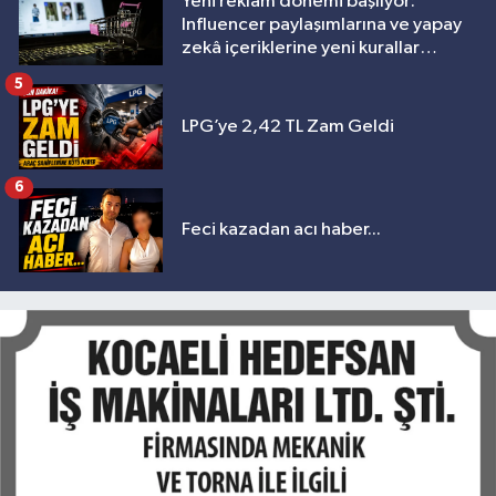
Yeni reklam dönemi başlıyor:
Influencer paylaşımlarına ve yapay
zekâ içeriklerine yeni kurallar
geliyor
5
LPG’ye 2,42 TL Zam Geldi
6
Feci kazadan acı haber...