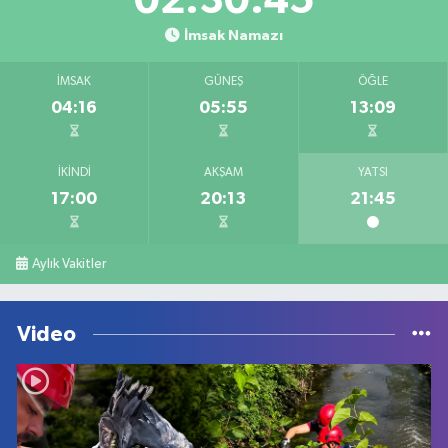
02:30:45
İmsak Namazı
İMSAK
GÜNEŞ
ÖĞLE
04:16
05:55
13:09
İKINDI
AKŞAM
YATSI
17:00
20:13
21:45
Aylık Vakitler
Video