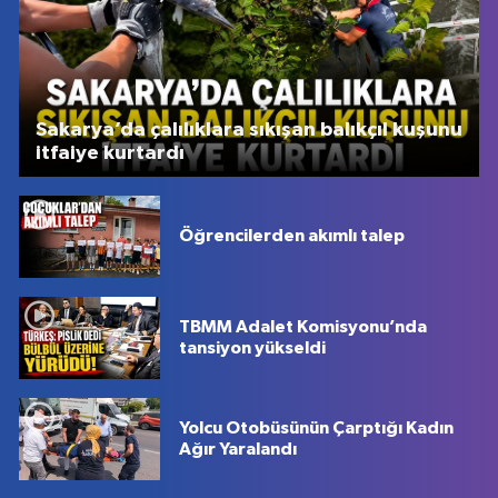
Sakarya’da çalılıklara sıkışan balıkçıl kuşunu
itfaiye kurtardı
Öğrencilerden akımlı talep
TBMM Adalet Komisyonu’nda
tansiyon yükseldi
Yolcu Otobüsünün Çarptığı Kadın
Ağır Yaralandı