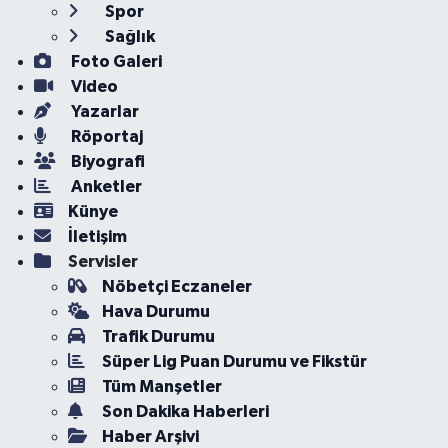
Spor
Sağlık
Foto Galeri
Video
Yazarlar
Röportaj
Biyografi
Anketler
Künye
İletişim
Servisler
Nöbetçi Eczaneler
Hava Durumu
Trafik Durumu
Süper Lig Puan Durumu ve Fikstür
Tüm Manşetler
Son Dakika Haberleri
Haber Arşivi