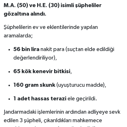
M.A. (50) ve H.E. (30) isimli şüpheliler
gözaltına alındı.
Şüphelilerin ev ve eklentilerinde yapılan
aramalarda;
56 bin lira
nakit para (suçtan elde edildiği
değerlendiriliyor),
65 kök kenevir bitkisi
,
160 gram skunk
(uyuşturucu madde),
1 adet hassas terazi
ele geçirildi.
Jandarmadaki işlemlerinin ardından adliyeye sevk
edilen 3 şüpheli, çıkarıldıkları mahkemece