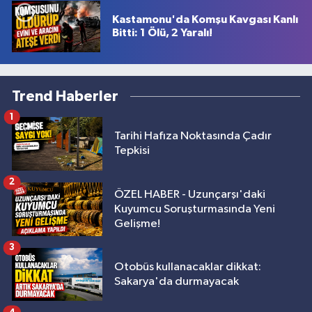
Kastamonu'da Komşu Kavgası Kanlı
Bitti: 1 Ölü, 2 Yaralı!
Trend Haberler
1
Tarihi Hafıza Noktasında Çadır
Tepkisi
2
ÖZEL HABER - Uzunçarşı'daki
Kuyumcu Soruşturmasında Yeni
Gelişme!
3
Otobüs kullanacaklar dikkat:
Sakarya'da durmayacak