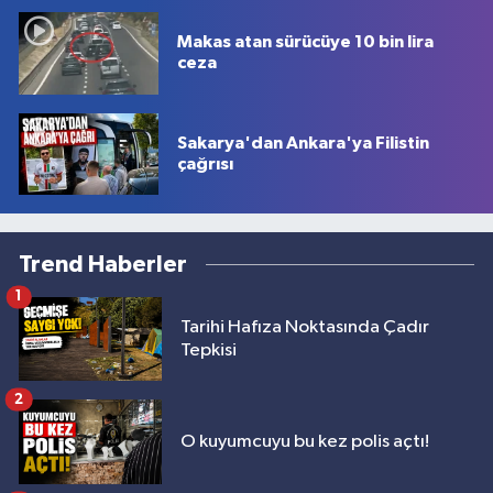
Makas atan sürücüye 10 bin lira
ceza
Sakarya'dan Ankara'ya Filistin
çağrısı
Trend Haberler
1
Tarihi Hafıza Noktasında Çadır
Tepkisi
2
O kuyumcuyu bu kez polis açtı!