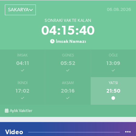
SAKARYA
06.08.2026
SONRAKI VAKTE KALAN
04:15:40
İmsak Namazı
İMSAK
GÜNEŞ
ÖĞLE
04:11
05:52
13:09
İKINDI
AKŞAM
YATSI
17:02
20:16
21:50
Aylık Vakitler
Video