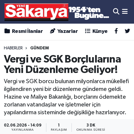
Resmi İlanlar
Yazarlar
Künye
HABERLER
GÜNDEM
Vergi ve SGK Borçlularına
Yeni Düzenleme Geliyor!
Vergi ve SGK borcu bulunan milyonlarca mükellefi
ilgilendiren yeni bir düzenleme gündeme geldi.
Hazine ve Maliye Bakanlığı, borçlarını ödemekte
zorlanan vatandaşlar ve işletmeler için
yapılandırma sisteminde değişikliğe hazırlanıyor.
02.06.2026 - 14:09
1
3 DK
YAYINLANMA
PAYLAŞIM
OKUNMA SÜRESI