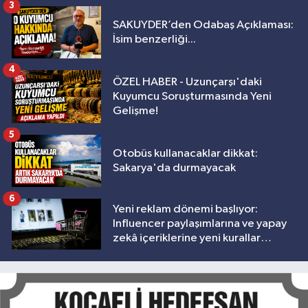
3
SAKUYDER’den Odabaş Açıklaması:
İsim benzerliği...
4
ÖZEL HABER - Uzunçarşı'daki
Kuyumcu Soruşturmasında Yeni
Gelişme!
5
Otobüs kullanacaklar dikkat:
Sakarya'da durmayacak
6
Yeni reklam dönemi başlıyor:
Influencer paylaşımlarına ve yapay
zekâ içeriklerine yeni kurallar
geliyor