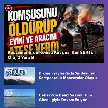
Kastamonu'da Komşu Kavgası Kanlı Bitti: 1
Ölü, 2 Yaralı!
Dikmen Yaylası'nda Sis Büyüledi:
Kartpostallık Manzaralar Oluştu
Cebeci'de Deniz Sezonu Tüm
Güzelliğiyle Devam Ediyor