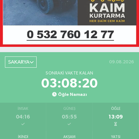
SAKARYA
09.08.2026
SONRAKI VAKTE KALAN
03:08:20
Öğle Namazı
İMSAK
GÜNEŞ
ÖĞLE
04:16
05:55
13:09
İKINDI
AKŞAM
YATSI