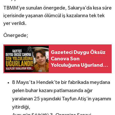
TBMM’ye sunulan önergede, Sakarya’da kısa süre
içerisinde yaşanan ölümcül iş kazalarına tek tek
yer verildi.
Önergede;
Gazeteci Duygu Öksüz
Canova Son
Yolculuğuna Uğurlandı!
Kalpleri Yaralayan
Veda...
8 Mayıs’ta Hendek’te bir fabrikada meydana
gelen buhar kazanı patlamasında ağır
yaralanan 25 yaşındaki Tayfun Atiş’in yaşamını
yitirdiği,