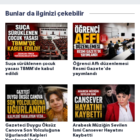
Bunlar da ilginizi çekebilir
Suça sürüklenen çocuk
Öğrenci Affı düzenlemesi
yasası TBMM’de kabul
Resmi Gazete'de
edildi
yayımlandı
Gazeteci Duygu Öksüz
Arabesk Müziğin Sevilen
Canova Son Yolculuğuna
İsmi Cansever Hayatını
Uğurlandı! Kalpleri
Kaybetti