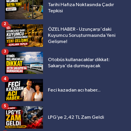
Tarihi Hafıza Noktasında Çadır
Tepkisi
2
ÖZEL HABER - Uzunçarşı'daki
Kuyumcu Soruşturmasında Yeni
Gelişme!
3
Otobüs kullanacaklar dikkat:
Sakarya'da durmayacak
4
Feci kazadan acı haber...
5
LPG’ye 2,42 TL Zam Geldi