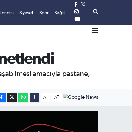
Ekonomi
Siyaset
Spor
Sağlık
enetlendi
aşabilmesi amacıyla pastane,
-
+
A
A