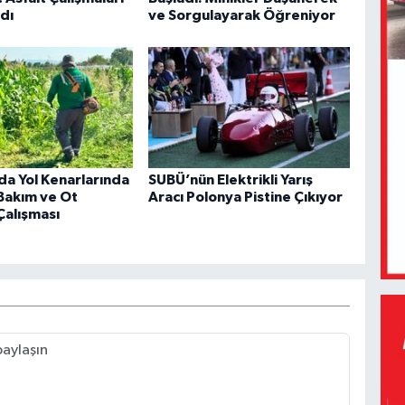
dı
ve Sorgulayarak Öğreniyor
da Yol Kenarlarında
SUBÜ’nün Elektrikli Yarış
Bakım ve Ot
Aracı Polonya Pistine Çıkıyor
Çalışması