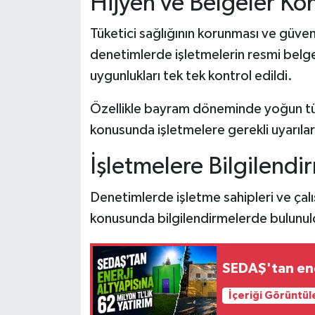
Hijyen ve Belgeler Kon
Tüketici sağlığının korunması ve güveni
denetimlerde işletmelerin resmi belgeler
uygunlukları tek tek kontrol edildi.
Özellikle bayram döneminde yoğun tüket
konusunda işletmelere gerekli uyarılar
İşletmelere Bilgilendi
Denetimlerde işletme sahipleri ve çalışa
konusunda bilgilendirmelerde bulunul
SEDAŞ'tan ener
İçeriği Görüntül