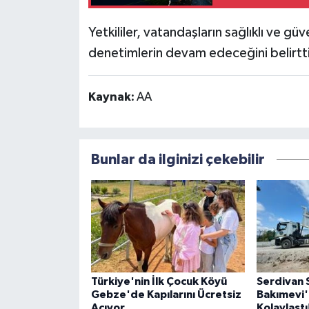
Yetkililer, vatandaşların sağlıklı ve gü
denetimlerin devam edeceğini belirtti
Kaynak:
AA
Bunlar da ilginizi çekebilir
Türkiye'nin İlk Çocuk Köyü
Serdivan 
Gebze'de Kapılarını Ücretsiz
Bakımevi'
Açıyor
Kolaylaştı