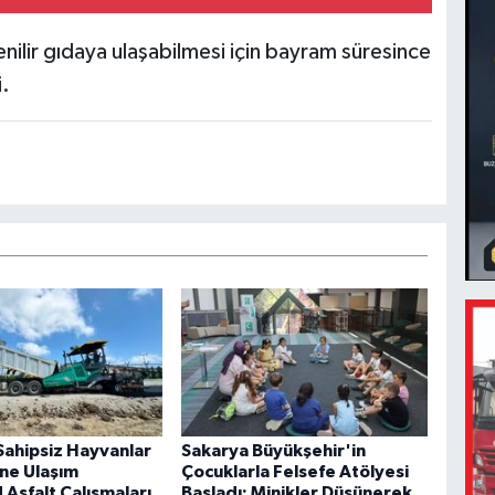
venilir gıdaya ulaşabilmesi için bayram süresince
.
Sahipsiz Hayvanlar
Sakarya Büyükşehir'in
ne Ulaşım
Çocuklarla Felsefe Atölyesi
! Asfalt Çalışmaları
Başladı: Minikler Düşünerek