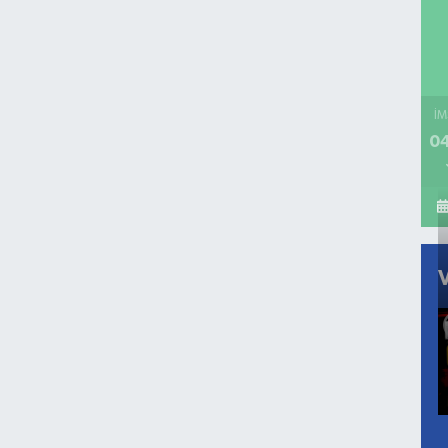
İM
04