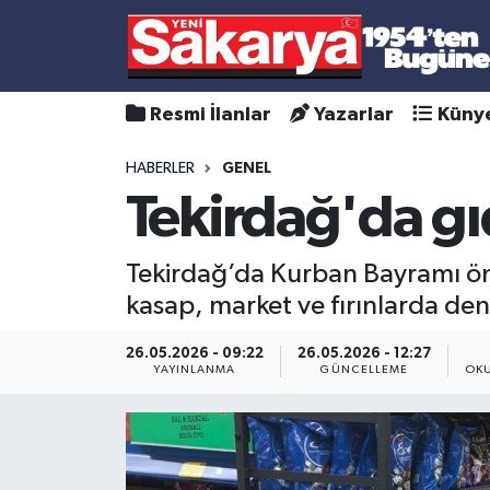
Resmi İlanlar
Yazarlar
Küny
HABERLER
GENEL
Tekirdağ'da gıd
Tekirdağ’da Kurban Bayramı önc
kasap, market ve fırınlarda dene
26.05.2026 - 09:22
26.05.2026 - 12:27
YAYINLANMA
GÜNCELLEME
OKU