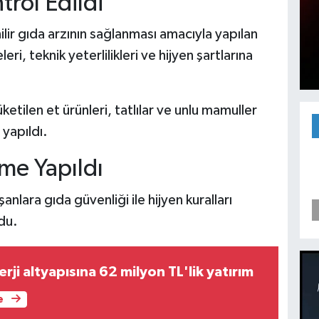
trol Edildi
lir gıda arzının sağlanması amacıyla yapılan
i, teknik yeterlilikleri ve hijyen şartlarına
ilen et ürünleri, tatlılar ve unlu mamuller
 yapıldı.
rme Yapıldı
nlara gıda güvenliği ile hijyen kuralları
du.
ji altyapısına 62 milyon TL'lik yatırım
e