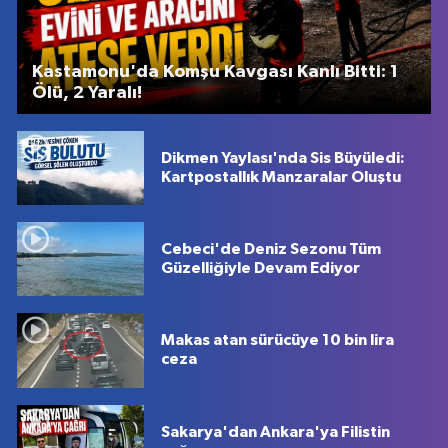
Kastamonu'da Komşu Kavgası Kanlı Bitti: 1
Ölü, 2 Yaralı!
Dikmen Yaylası'nda Sis Büyüledi:
Kartpostallık Manzaralar Oluştu
Cebeci'de Deniz Sezonu Tüm
Güzelliğiyle Devam Ediyor
Makas atan sürücüye 10 bin lira
ceza
Sakarya'dan Ankara'ya Filistin