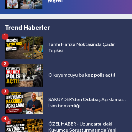
çağrısı
Trend Haberler
1
Tarihi Hafıza Noktasında Çadır
Tepkisi
2
O kuyumcuyu bu kez polis açtı!
3
SAKUYDER’den Odabaş Açıklaması:
İsim benzerliği...
4
ÖZEL HABER - Uzunçarşı'daki
Kuyumcu Soruşturmasında Yeni