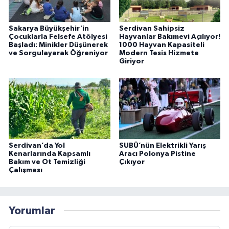
Sakarya Büyükşehir'in
Serdivan Sahipsiz
Çocuklarla Felsefe Atölyesi
Hayvanlar Bakımevi Açılıyor!
Başladı: Minikler Düşünerek
1000 Hayvan Kapasiteli
ve Sorgulayarak Öğreniyor
Modern Tesis Hizmete
Giriyor
Serdivan’da Yol
SUBÜ’nün Elektrikli Yarış
Kenarlarında Kapsamlı
Aracı Polonya Pistine
Bakım ve Ot Temizliği
Çıkıyor
Çalışması
Yorumlar