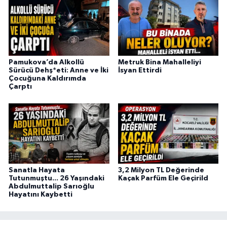
Pamukova’da Alkollü
Metruk Bina Mahalleliyi
Sürücü Dehş*eti: Anne ve İki
İsyan Ettirdi
Çocuğuna Kaldırımda
Çarptı
Sanatla Hayata
3,2 Milyon TL Değerinde
Tutunmuştu... 26 Yaşındaki
Kaçak Parfüm Ele Geçirild
Abdulmuttalip Sarıoğlu
Hayatını Kaybetti