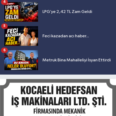
4
LPG’ye 2,42 TL Zam Geldi
5
Feci kazadan acı haber...
6
Metruk Bina Mahalleliyi İsyan Ettirdi