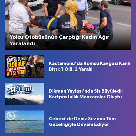
Yolcu Otobüsünün Çarptığı Kadın Ağır
Yaralandı
Kastamonu'da Komşu Kavgası Kanlı
Bitti: 1 Ölü, 2 Yaralı!
Dikmen Yaylası'nda Sis Büyüledi:
Kartpostallık Manzaralar Oluştu
Cebeci'de Deniz Sezonu Tüm
Güzelliğiyle Devam Ediyor