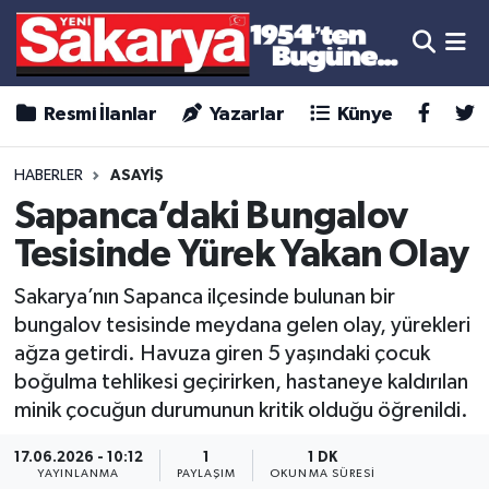
Resmi İlanlar
Yazarlar
Künye
HABERLER
ASAYİŞ
Sapanca’daki Bungalov
Tesisinde Yürek Yakan Olay
Sakarya’nın Sapanca ilçesinde bulunan bir
bungalov tesisinde meydana gelen olay, yürekleri
ağza getirdi. Havuza giren 5 yaşındaki çocuk
boğulma tehlikesi geçirirken, hastaneye kaldırılan
minik çocuğun durumunun kritik olduğu öğrenildi.
17.06.2026 - 10:12
1
1 DK
YAYINLANMA
PAYLAŞIM
OKUNMA SÜRESI