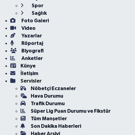
Spor
Sağlık
Foto Galeri
Video
Yazarlar
Röportaj
Biyografi
Anketler
Künye
İletişim
Servisler
Nöbetçi Eczaneler
Hava Durumu
Trafik Durumu
Süper Lig Puan Durumu ve Fikstür
Tüm Manşetler
Son Dakika Haberleri
Haber Arşivi