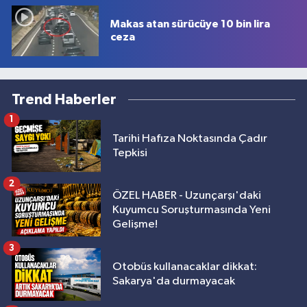
Makas atan sürücüye 10 bin lira
ceza
Trend Haberler
1
Tarihi Hafıza Noktasında Çadır
Tepkisi
2
ÖZEL HABER - Uzunçarşı'daki
Kuyumcu Soruşturmasında Yeni
Gelişme!
3
Otobüs kullanacaklar dikkat:
Sakarya'da durmayacak