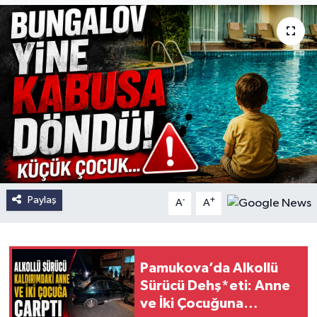
Paylaş
-
+
A
A
Pamukova’da Alkollü
Sürücü Dehş*eti: Anne
ve İki Çocuğuna