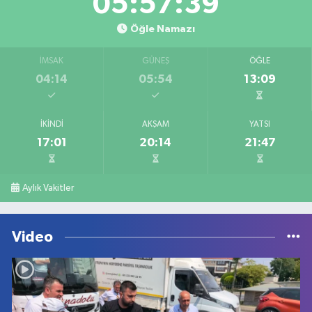
05:57:39
Öğle Namazı
İMSAK
GÜNEŞ
ÖĞLE
04:14
05:54
13:09
İKINDI
AKŞAM
YATSI
17:01
20:14
21:47
Aylık Vakitler
Video