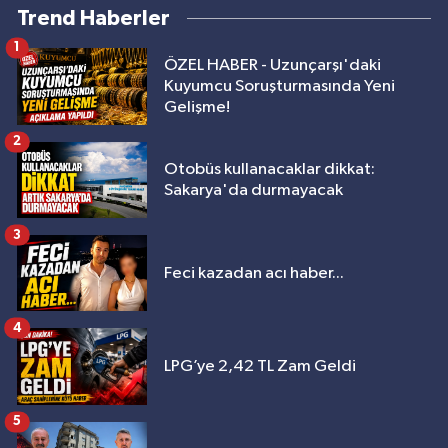
Trend Haberler
1
ÖZEL HABER - Uzunçarşı'daki
Kuyumcu Soruşturmasında Yeni
Gelişme!
2
Otobüs kullanacaklar dikkat:
Sakarya'da durmayacak
3
Feci kazadan acı haber...
4
LPG’ye 2,42 TL Zam Geldi
5