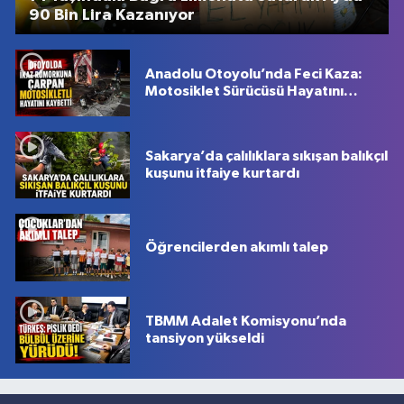
90 Bin Lira Kazanıyor
Anadolu Otoyolu’nda Feci Kaza:
Motosiklet Sürücüsü Hayatını
Kaybetti
Sakarya’da çalılıklara sıkışan balıkçıl
kuşunu itfaiye kurtardı
Öğrencilerden akımlı talep
TBMM Adalet Komisyonu’nda
tansiyon yükseldi