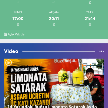
İKINDI
AKŞAM
YATSI
17:00
20:11
21:44
Aylık Vakitler
Video
14 Yaşındaki Buğra Limonata Satarak Ayda