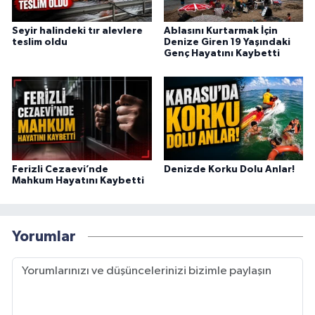
Seyir halindeki tır alevlere
Ablasını Kurtarmak İçin
teslim oldu
Denize Giren 19 Yaşındaki
Genç Hayatını Kaybetti
Ferizli Cezaevi’nde
Denizde Korku Dolu Anlar!
Mahkum Hayatını Kaybetti
Yorumlar