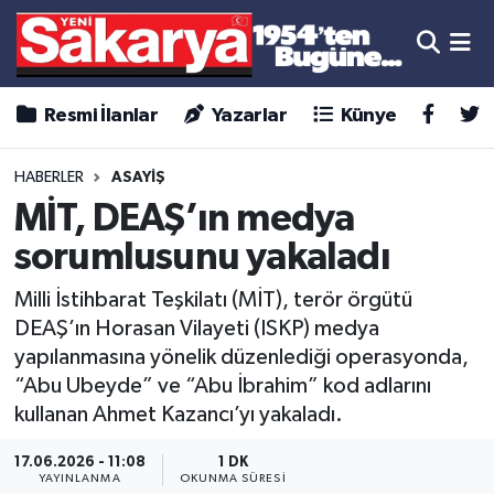
Resmi İlanlar
Yazarlar
Künye
HABERLER
ASAYİŞ
MİT, DEAŞ’ın medya
sorumlusunu yakaladı
Milli İstihbarat Teşkilatı (MİT), terör örgütü
DEAŞ’ın Horasan Vilayeti (ISKP) medya
yapılanmasına yönelik düzenlediği operasyonda,
“Abu Ubeyde” ve “Abu İbrahim” kod adlarını
kullanan Ahmet Kazancı’yı yakaladı.
17.06.2026 - 11:08
1 DK
YAYINLANMA
OKUNMA SÜRESI