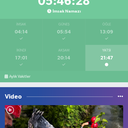
05:46:28
İmsak Namazı
İMSAK
GÜNEŞ
ÖĞLE
04:14
05:54
13:09
İKINDI
AKŞAM
YATSI
17:01
20:14
21:47
Aylık Vakitler
Video