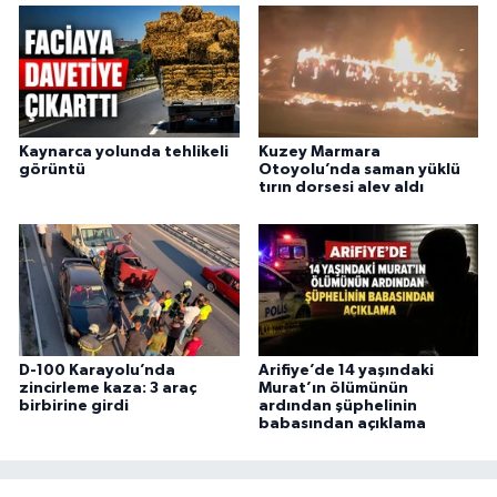
Kaynarca yolunda tehlikeli
Kuzey Marmara
görüntü
Otoyolu’nda saman yüklü
tırın dorsesi alev aldı
D-100 Karayolu’nda
Arifiye’de 14 yaşındaki
zincirleme kaza: 3 araç
Murat’ın ölümünün
birbirine girdi
ardından şüphelinin
babasından açıklama