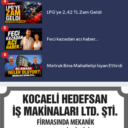
4
LPG’ye 2,42 TL Zam Geldi
5
Feci kazadan acı haber...
6
Metruk Bina Mahalleliyi İsyan Ettirdi