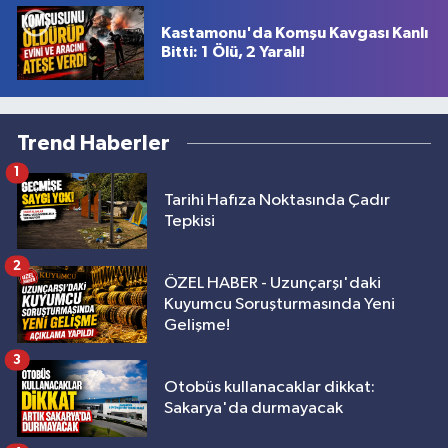
Kastamonu'da Komşu Kavgası Kanlı
Bitti: 1 Ölü, 2 Yaralı!
Trend Haberler
1
Tarihi Hafıza Noktasında Çadır
Tepkisi
2
ÖZEL HABER - Uzunçarşı'daki
Kuyumcu Soruşturmasında Yeni
Gelişme!
3
Otobüs kullanacaklar dikkat:
Sakarya'da durmayacak