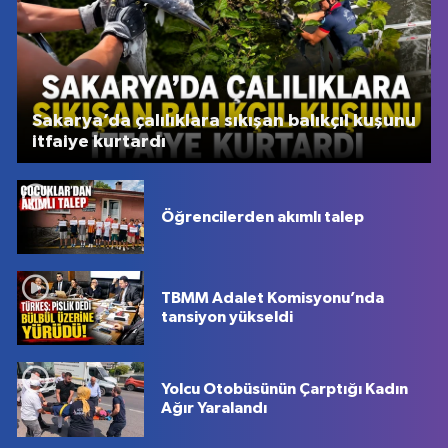
Sakarya’da çalılıklara sıkışan balıkçıl kuşunu
itfaiye kurtardı
Öğrencilerden akımlı talep
TBMM Adalet Komisyonu’nda
tansiyon yükseldi
Yolcu Otobüsünün Çarptığı Kadın
Ağır Yaralandı