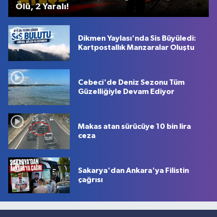
Ölü, 2 Yaralı!
Dikmen Yaylası'nda Sis Büyüledi:
Kartpostallık Manzaralar Oluştu
Cebeci'de Deniz Sezonu Tüm
Güzelliğiyle Devam Ediyor
Makas atan sürücüye 10 bin lira
ceza
Sakarya'dan Ankara'ya Filistin
çağrısı