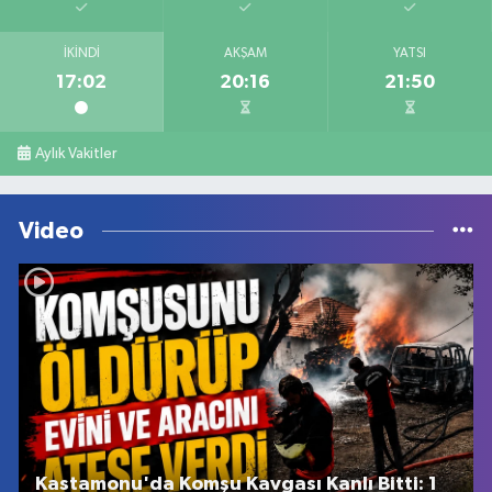
İKINDI
AKŞAM
YATSI
17:02
20:16
21:50
Aylık Vakitler
Video
Kastamonu'da Komşu Kavgası Kanlı Bitti: 1