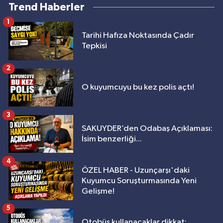
Trend Haberler
1
Tarihi Hafıza Noktasında Çadır
Tepkisi
2
O kuyumcuyu bu kez polis açtı!
3
SAKUYDER’den Odabaş Açıklaması:
İsim benzerliği...
4
ÖZEL HABER - Uzunçarşı'daki
Kuyumcu Soruşturmasında Yeni
Gelişme!
5
Otobüs kullanacaklar dikkat: