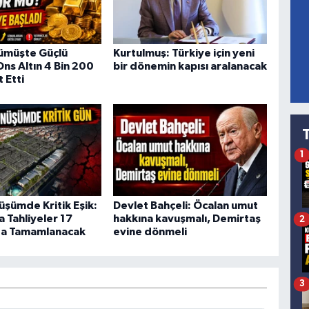
Gümüşte Güçlü
Kurtulmuş: Türkiye için yeni
Ons Altın 4 Bin 200
bir dönemin kapısı aralanacak
t Etti
1
üşümde Kritik Eşik:
Devlet Bahçeli: Öcalan umut
a Tahliyeler 17
hakkına kavuşmalı, Demirtaş
2
ta Tamamlanacak
evine dönmeli
3