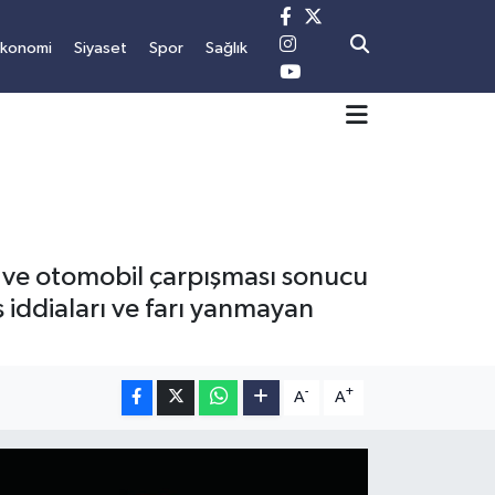
Ekonomi
Siyaset
Spor
Sağlık
 ve otomobil çarpışması sonucu
 iddiaları ve farı yanmayan
-
+
A
A