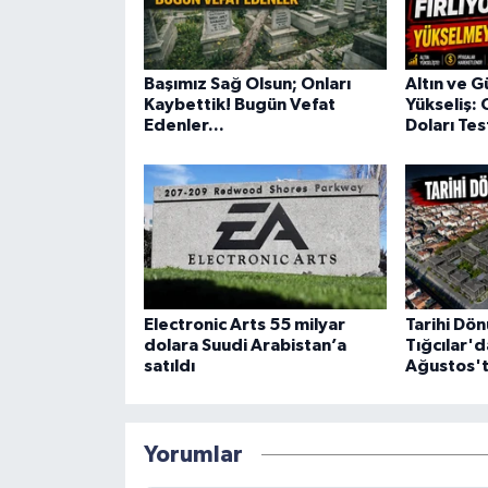
Başımız Sağ Olsun; Onları
Altın ve 
Kaybettik! Bugün Vefat
Yükseliş: 
Edenler...
Doları Tes
Electronic Arts 55 milyar
Tarihi Dön
dolara Suudi Arabistan’a
Tığcılar'd
satıldı
Ağustos'
Yorumlar