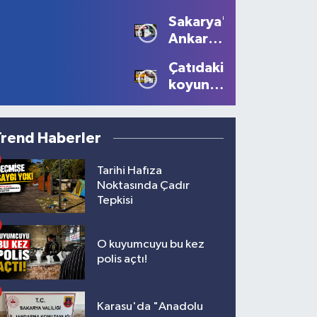
sürücüye
Devam
Sakarya'dan
10 bin
Ediyor
Ankara'ya
lira ceza
Filistin
Çatıdaki
çağrısı
koyunu
görenler
gözlerine
inanamadı!
Trend Haberler
Tarihi Hafıza
Noktasında Çadır
Tepkisi
O kuyumcuyu bu kez
polis açtı!
Karasu'da "Anadolu