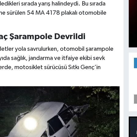
edikleri sırada yarış halindeydi. Bu sırada
ı öne sürülen 54 MA 4178 plakalı otomobile
aç Şarampole Devrildi
kletler yola savrulurken, otomobil şarampole
ıda sağlık, jandarma ve itfaiye ekibi sevk
erde, motosiklet sürücüsü Sıtkı Genç’in