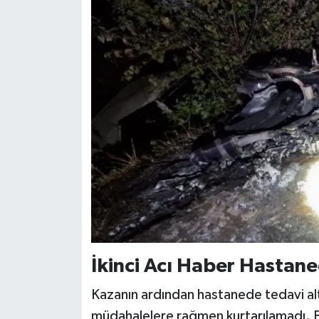
İkinci Acı Haber Hastan
Kazanın ardından hastanede tedavi alt
müdahalelere rağmen kurtarılamadı. B