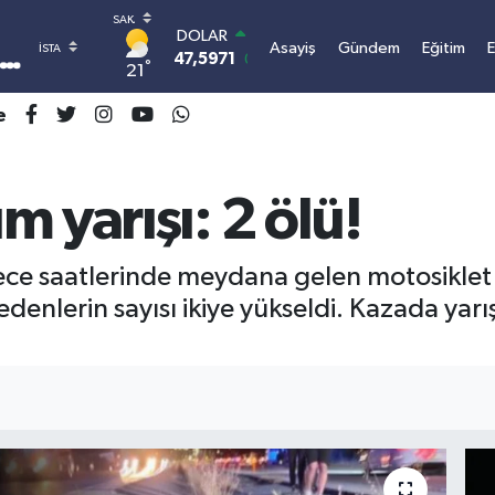
DOLAR
Asayiş
Gündem
Eğitim
47,5971
0.05
°
21
EURO
55,1336
0.18
e
STERLİN
64,2534
0.22
GRAM ALTIN
6527.85
0.54
 yarışı: 2 ölü!
BİST100
13.703
0
BITCOIN
gece saatlerinde meydana gelen motosiklet
3.068.845,18
0.66
enlerin sayısı ikiye yükseldi. Kazada yarış