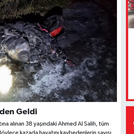
eden Geldi
ına alınan 38 yaşındaki Ahmed Al Salih, tüm
öylece kazada hayatını kaybedenlerin sayısı