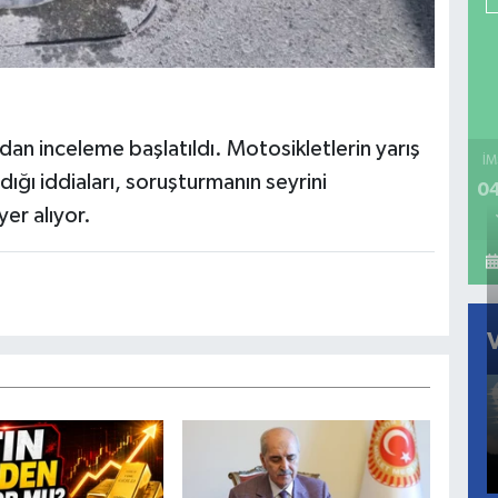
ndan inceleme başlatıldı. Motosikletlerin yarış
İM
ığı iddiaları, soruşturmanın seyrini
04
yer alıyor.