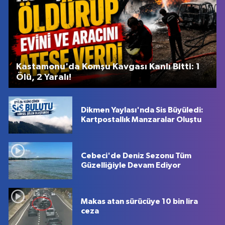
Kastamonu'da Komşu Kavgası Kanlı Bitti: 1
Ölü, 2 Yaralı!
Dikmen Yaylası'nda Sis Büyüledi:
Kartpostallık Manzaralar Oluştu
Cebeci'de Deniz Sezonu Tüm
Güzelliğiyle Devam Ediyor
Makas atan sürücüye 10 bin lira
ceza