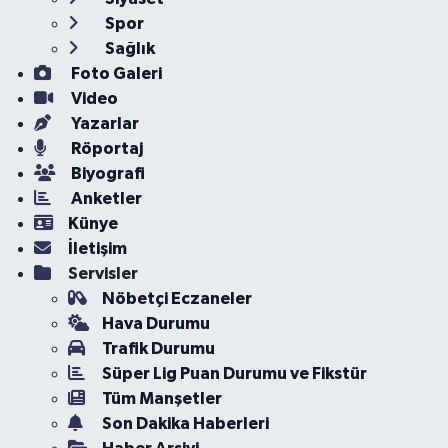
Spor
Sağlık
Foto Galeri
Video
Yazarlar
Röportaj
Biyografi
Anketler
Künye
İletişim
Servisler
Nöbetçi Eczaneler
Hava Durumu
Trafik Durumu
Süper Lig Puan Durumu ve Fikstür
Tüm Manşetler
Son Dakika Haberleri