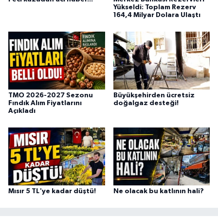
Yükseldi: Toplam Rezerv
164,4 Milyar Dolara Ulaştı
TMO 2026-2027 Sezonu
Büyükşehirden ücretsiz
Fındık Alım Fiyatlarını
doğalgaz desteği!
Açıkladı
Mısır 5 TL'ye kadar düştü!
Ne olacak bu katlının hali?