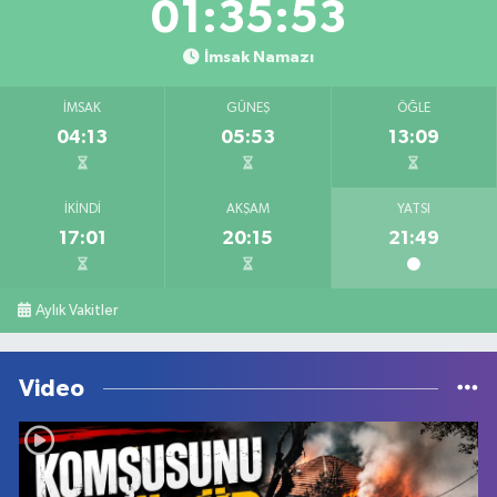
01:35:53
İmsak Namazı
İMSAK
GÜNEŞ
ÖĞLE
04:13
05:53
13:09
İKINDI
AKŞAM
YATSI
17:01
20:15
21:49
Aylık Vakitler
Video