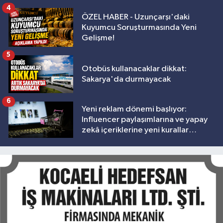
4
ÖZEL HABER - Uzunçarşı'daki
Kuyumcu Soruşturmasında Yeni
Gelişme!
5
Otobüs kullanacaklar dikkat:
Sakarya'da durmayacak
6
Yeni reklam dönemi başlıyor:
Influencer paylaşımlarına ve yapay
zekâ içeriklerine yeni kurallar
geliyor