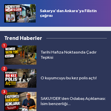
Sakarya'dan Ankara'ya Filistin
çağrısı
Trend Haberler
1
Tarihi Hafıza Noktasında Çadır
Tepkisi
2
O kuyumcuyu bu kez polis açtı!
3
SAKUYDER’den Odabaş Açıklaması:
İsim benzerliği...