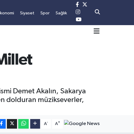
Ekonomi
Siyaset
Spor
Sağlık
illet
 ismi Demet Akalın, Sakarya
en dolduran müzikseverler,
-
+
A
A