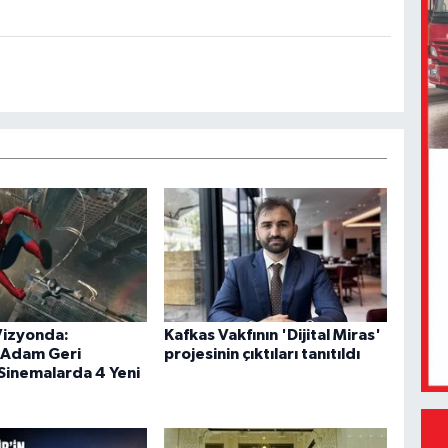
Vizyonda:
Kafkas Vakfının 'Dijital Miras'
Adam Geri
projesinin çıktıları tanıtıldı
Sinemalarda 4 Yeni