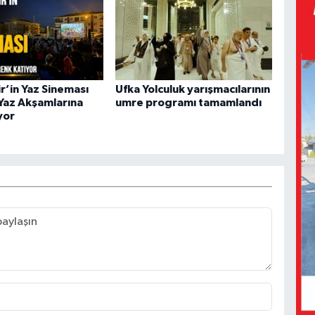
r’in Yaz Sineması
Ufka Yolculuk yarışmacılarının
 Yaz Akşamlarına
umre programı tamamlandı
yor