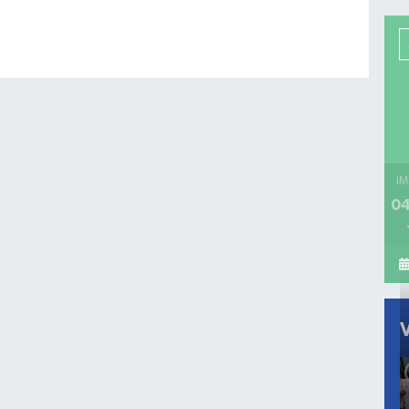
İM
04