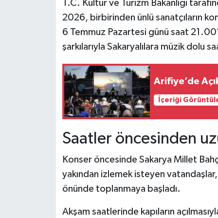
T.C. Kültür ve Turizm Bakanlığı tarafı
2026, birbirinden ünlü sanatçıların k
6 Temmuz Pazartesi günü saat 21.00’
şarkılarıyla Sakaryalılara müzik dolu sa
Arifiye’de Aç
İçeriği Görüntül
Saatler öncesinden uz
Konser öncesinde Sakarya Millet Bahç
yakından izlemek isteyen vatandaşlar,
önünde toplanmaya başladı.
Akşam saatlerinde kapıların açılmasıyla