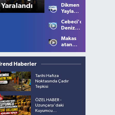
Kavgası
Yaralandı
Dikmen
Kanlı
Yaylası'nda
Bitti: 1
Sis
Ölü, 2
Cebeci'de
Büyüledi:
Yaralı!
Deniz
Kartpostallık
Sezonu
Manzaralar
Makas
Tüm
Oluştu
atan
Güzelliğiyle
sürücüye
Devam
10 bin
Ediyor
lira ceza
Trend Haberler
Tarihi Hafıza
Noktasında Çadır
Tepkisi
ÖZEL HABER -
Uzunçarşı'daki
Kuyumcu