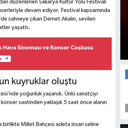
ndan düzenlenen Sakarya Kültür Yolu Festivali
onserleriyle devam ediyor. Festival kapsamında
de sahneye çıkan Demet Akalın, sevilen
atler yaşattı.
ık Hava Sineması ve Konser Coşkusu
e
un kuyruklar oluştu
esi’nde yoğunluk yaşandı. Ünlü sanatçıyı
 konser saatinden yaklaşık 5 saat önce alanın
 birlikte Millet Bahçesi adeta insan seline