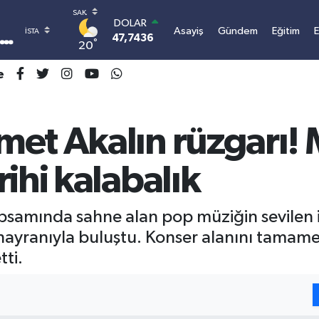
DOLAR
Asayiş
Gündem
Eğitim
47,7436
0.18
°
20
EURO
55,2510
0.32
e
STERLİN
64,4811
0.38
GRAM ALTIN
6660.55
0.03
et Akalın rüzgarı! M
BİST100
13.779
-14
ihi kalabalık
BITCOIN
3.101.434,46
0.87
kapsamında sahne alan pop müziğin sevilen
 hayranıyla buluştu. Konser alanını tamam
tti.