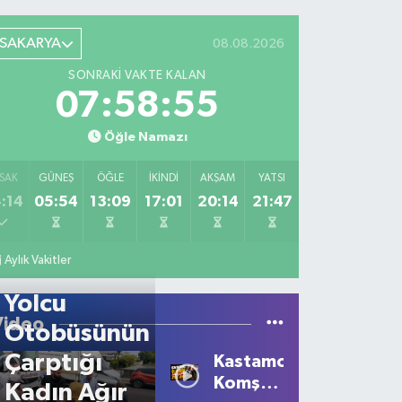
SAKARYA
08.08.2026
SONRAKI VAKTE KALAN
07:58:55
Öğle Namazı
SAK
GÜNEŞ
ÖĞLE
İKINDI
AKŞAM
YATSI
:14
05:54
13:09
17:01
20:14
21:47
Aylık Vakitler
Yolcu
Video
Otobüsünün
Çarptığı
Kastamonu'da
Komşu
Kadın Ağır