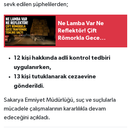
sevk edilen şüphelilerden;
Ne Lamba Var Ne
Reflektör! Çift
Römorkla Gece
Trafiğinde Tehlike Saçtı
12 kişi hakkında adli kontrol tedbiri
uygulanırken,
13 kişi tutuklanarak cezaevine
gönderildi.
Sakarya Emniyet Müdürlüğü, suç ve suçlularla
mücadele çalışmalarının kararlılıkla devam
edeceğini açıkladı.