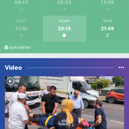
04:13
05:53
13:09
İKINDI
AKŞAM
YATSI
17:01
20:15
21:49
Aylık Vakitler
Video