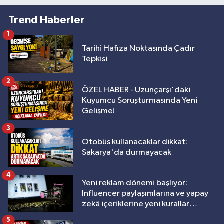
Trend Haberler
1
Tarihi Hafıza Noktasında Çadır
Tepkisi
2
ÖZEL HABER - Uzunçarşı'daki
Kuyumcu Soruşturmasında Yeni
Gelişme!
3
Otobüs kullanacaklar dikkat:
Sakarya'da durmayacak
4
Yeni reklam dönemi başlıyor:
Influencer paylaşımlarına ve yapay
zekâ içeriklerine yeni kurallar
geliyor
5