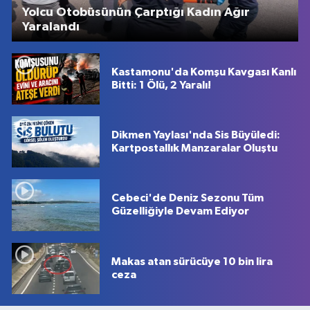
Yolcu Otobüsünün Çarptığı Kadın Ağır
Yaralandı
Kastamonu'da Komşu Kavgası Kanlı
Bitti: 1 Ölü, 2 Yaralı!
Dikmen Yaylası'nda Sis Büyüledi:
Kartpostallık Manzaralar Oluştu
Cebeci'de Deniz Sezonu Tüm
Güzelliğiyle Devam Ediyor
Makas atan sürücüye 10 bin lira
ceza