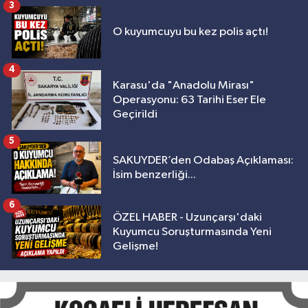
3
O kuyumcuyu bu kez polis açtı!
4
Karasu'da "Anadolu Mirası"
Operasyonu: 63 Tarihi Eser Ele
Geçirildi
5
SAKUYDER’den Odabaş Açıklaması:
İsim benzerliği...
6
ÖZEL HABER - Uzunçarşı'daki
Kuyumcu Soruşturmasında Yeni
Gelişme!