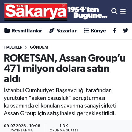
Resmi İlanlar
Yazarlar
Künye
HABERLER
GÜNDEM
ROKETSAN, Assan Group’u
471 milyon dolara satın
aldı
İstanbul Cumhuriyet Başsavcılığı tarafından
yürütülen “askeri casusluk” soruşturması
kapsamında el konulan savunma sanayi şirketi
Assan Group için satış ihalesi gerçekleştirildi.
09.07.2026 - 10:08
1 DK
YAYINLANMA
OKUNMA SÜRESI