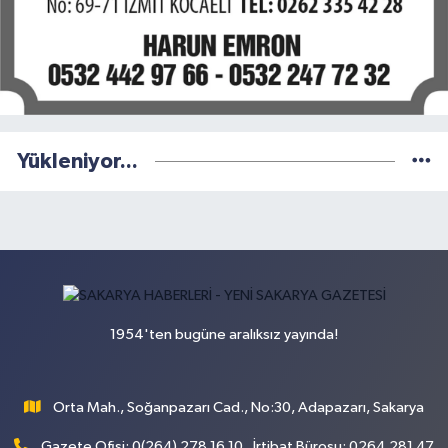
Yükleniyor...
1954'ten bugüne aralıksız yayında!
Orta Mah., Soğanpazarı Cad., No:30, Adapazarı, Sakarya
Gazete Ofisi: 0(264) 278 16 10 , İrtibat Bürosu: 0264 281 47