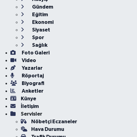
Gündem
Eğitim
Ekonomi
Siyaset
Spor
Sağlık
Foto Galeri
Video
Yazarlar
Röportaj
Biyografi
Anketler
Künye
İletişim
Servisler
Nöbetçi Eczaneler
Hava Durumu
Trafik Durumu