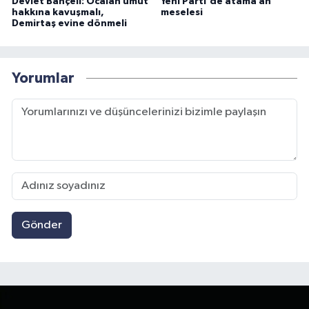
Devlet Bahçeli: Öcalan umut
Yeni Parti'de atama an
hakkına kavuşmalı,
meselesi
Demirtaş evine dönmeli
Yorumlar
Gönder