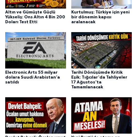
Altın ve Gümüşte Güçlü
Kurtulmuş: Türkiye için yeni
Yükseliş: Ons Altın 4 Bin 200
bir dönemin kapısı
Doları Test Etti
aralanacak
Electronic Arts 55 milyar
Tarihi Dönüşümde Kritik
dolara Suudi Arabistan’a
Eşik: Tığcılar'da Tahliyeler
satıldı
17 Ağustos'ta
Tamamlanacak