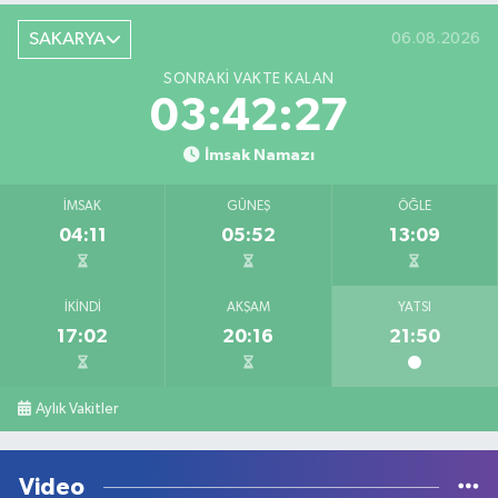
SAKARYA
06.08.2026
SONRAKI VAKTE KALAN
03:42:27
İmsak Namazı
İMSAK
GÜNEŞ
ÖĞLE
04:11
05:52
13:09
İKINDI
AKŞAM
YATSI
17:02
20:16
21:50
Aylık Vakitler
Video