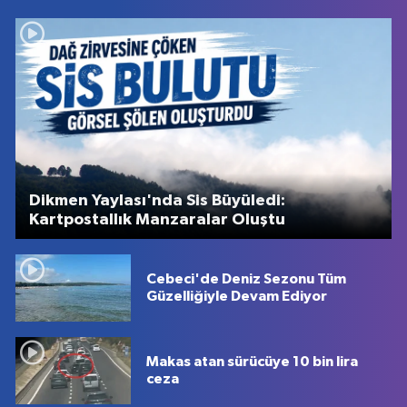
Dikmen Yaylası'nda Sis Büyüledi:
Kartpostallık Manzaralar Oluştu
Cebeci'de Deniz Sezonu Tüm
Güzelliğiyle Devam Ediyor
Makas atan sürücüye 10 bin lira
ceza