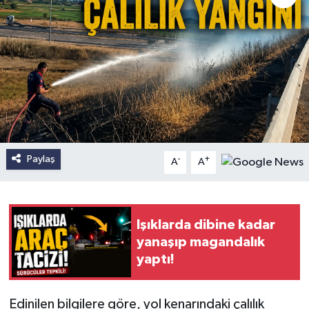
Paylaş
-
+
A
A
Işıklarda dibine kadar
yanaşıp magandalık
yaptı!
Edinilen bilgilere göre, yol kenarındaki çalılık