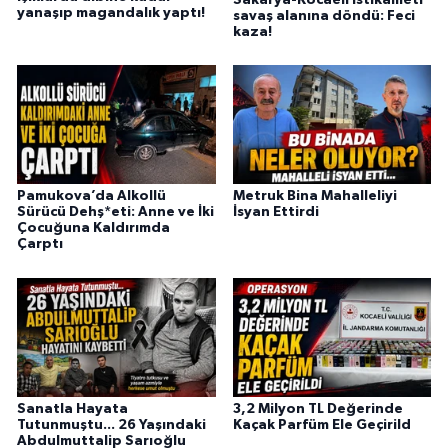
yanaşıp magandalık yaptı!
savaş alanına döndü: Feci
kaza!
Pamukova’da Alkollü
Metruk Bina Mahalleliyi
Sürücü Dehş*eti: Anne ve İki
İsyan Ettirdi
Çocuğuna Kaldırımda
Çarptı
Sanatla Hayata
3,2 Milyon TL Değerinde
Tutunmuştu... 26 Yaşındaki
Kaçak Parfüm Ele Geçirild
Abdulmuttalip Sarıoğlu