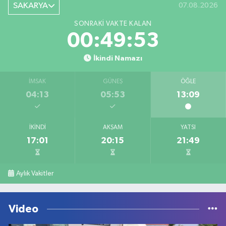
SAKARYA
07.08.2026
SONRAKI VAKTE KALAN
00:49:53
İkindi Namazı
İMSAK
GÜNEŞ
ÖĞLE
04:13
05:53
13:09
İKINDI
AKŞAM
YATSI
17:01
20:15
21:49
Aylık Vakitler
Video