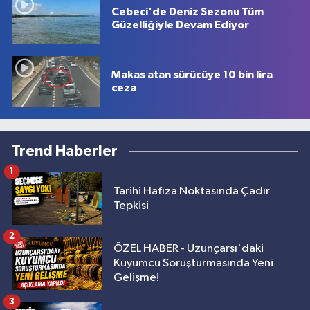
Cebeci'de Deniz Sezonu Tüm
Güzelliğiyle Devam Ediyor
Makas atan sürücüye 10 bin lira
ceza
Trend Haberler
1
Tarihi Hafıza Noktasında Çadır
Tepkisi
2
ÖZEL HABER - Uzunçarşı'daki
Kuyumcu Soruşturmasında Yeni
Gelişme!
3