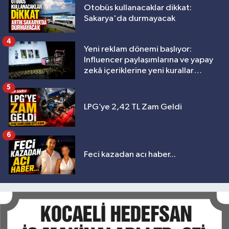
Otobüs kullanacaklar dikkat:
Sakarya'da durmayacak
4
Yeni reklam dönemi başlıyor:
Influencer paylaşımlarına ve yapay
zekâ içeriklerine yeni kurallar
geliyor
5
LPG’ye 2,42 TL Zam Geldi
6
Feci kazadan acı haber...