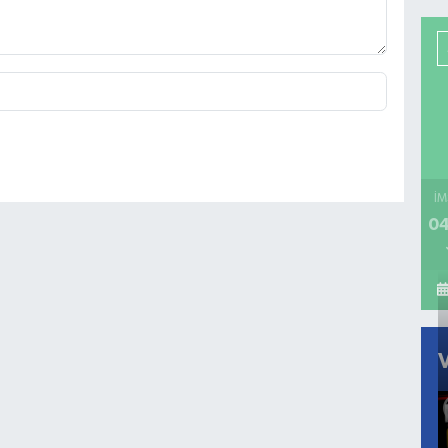
İM
04