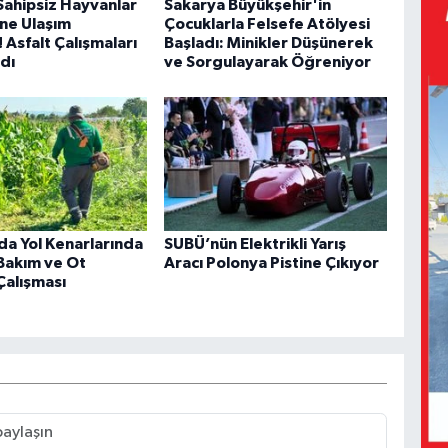
Sahipsiz Hayvanlar
Sakarya Büyükşehir'in
ne Ulaşım
Çocuklarla Felsefe Atölyesi
! Asfalt Çalışmaları
Başladı: Minikler Düşünerek
dı
ve Sorgulayarak Öğreniyor
da Yol Kenarlarında
SUBÜ’nün Elektrikli Yarış
Bakım ve Ot
Aracı Polonya Pistine Çıkıyor
Çalışması