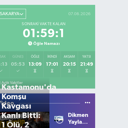
SAKARYA
07.08.2026
SONRAKI VAKTE KALAN
01:59:1
Öğle Namazı
SAK
GÜNEŞ
ÖĞLE
İKINDI
AKŞAM
YATSI
:13
05:53
13:09
17:01
20:15
21:49
Aylık Vakitler
Kastamonu'da
Komşu
Video
Kavgası
Kanlı Bitti:
Dikmen
Yaylası'nda
1 Ölü, 2