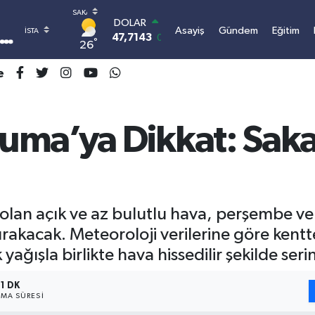
DOLAR
Asayiş
Gündem
Eğitim
47,7143
0.16
°
26
EURO
55,0317
-0.02
e
STERLİN
64,2463
0.07
GRAM ALTIN
6574.81
1.44
uma’ya Dikkat: Sak
BİST100
13.887
64
BITCOIN
3.070.917,47
-0.76
i olan açık ve az bulutlu hava, perşembe v
akacak. Meteoroloji verilerine göre kentte
ağışla birlikte hava hissedilir şekilde seri
1 DK
MA SÜRESI