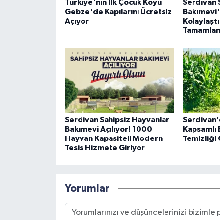
Türkiye'nin İlk Çocuk Köyü
Serdivan 
Gebze'de Kapılarını Ücretsiz
Bakımevi'
Açıyor
Kolaylaştı
Tamamlan
Serdivan Sahipsiz Hayvanlar
Serdivan’
Bakımevi Açılıyor! 1000
Kapsamlı 
Hayvan Kapasiteli Modern
Temizliği 
Tesis Hizmete Giriyor
Yorumlar