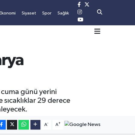
Ekonomi
Siyaset
Spor
Sağlık
arya
e cuma günü yerini
 sıcaklıklar 29 derece
nleyecek.
-
+
A
A