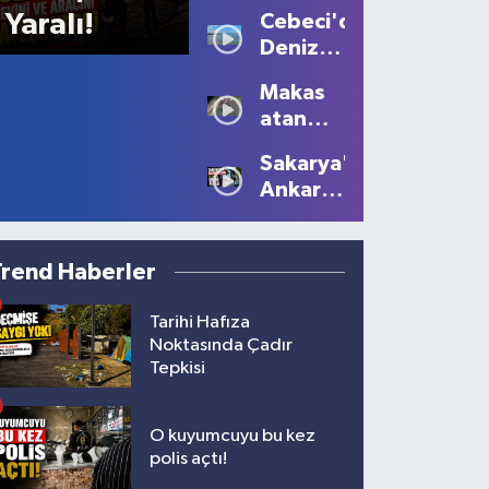
Sis
Yaralı!
Cebeci'de
Büyüledi:
Deniz
Kartpostallık
Sezonu
Manzaralar
Makas
Tüm
Oluştu
atan
Güzelliğiyle
sürücüye
Devam
Sakarya'dan
10 bin
Ediyor
Ankara'ya
lira ceza
Filistin
çağrısı
Trend Haberler
Tarihi Hafıza
Noktasında Çadır
Tepkisi
O kuyumcuyu bu kez
polis açtı!