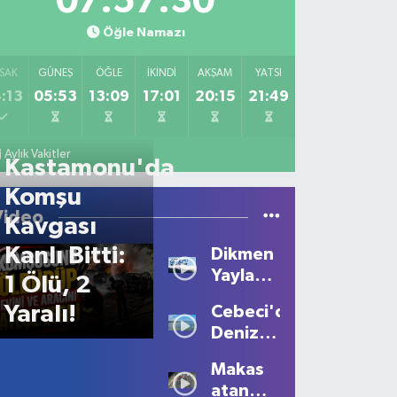
07:57:30
Öğle Namazı
SAK
GÜNEŞ
ÖĞLE
İKINDI
AKŞAM
YATSI
:13
05:53
13:09
17:01
20:15
21:49
Aylık Vakitler
Kastamonu'da
Komşu
Video
Kavgası
Kanlı Bitti:
Dikmen
Yaylası'nda
1 Ölü, 2
Sis
Yaralı!
Cebeci'de
Büyüledi:
Deniz
Kartpostallık
Sezonu
Manzaralar
Makas
Tüm
Oluştu
atan
Güzelliğiyle