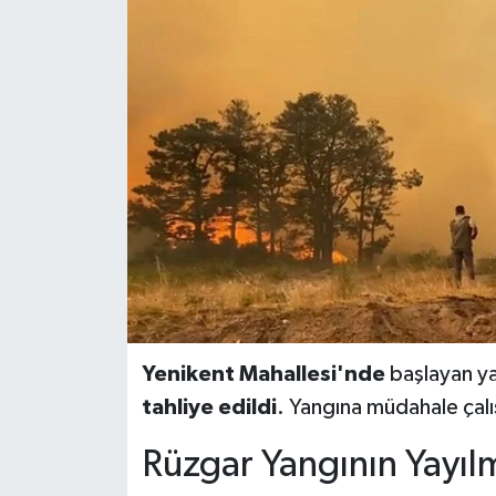
Yenikent Mahallesi'nde
başlayan ya
tahliye edildi
. Yangına müdahale çal
Rüzgar Yangının Yayılm