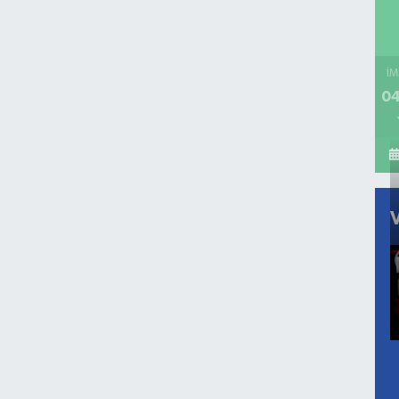
İM
04