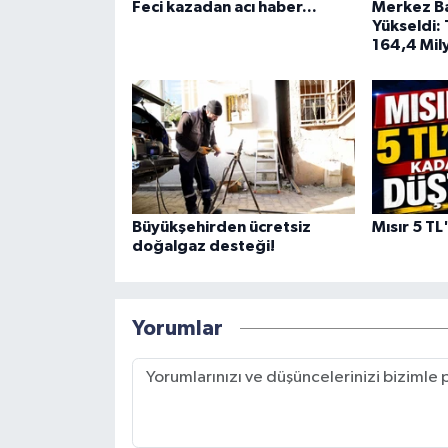
Feci kazadan acı haber...
Merkez Ba
Yükseldi:
164,4 Mily
Büyükşehirden ücretsiz
Mısır 5 TL
doğalgaz desteği!
Yorumlar