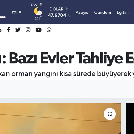
DOLAR
Asayiş
Gündem
Eğitim
47,6704
0
°
21
EURO
55,0406
-0.08
e
STERLİN
64,2143
0
GRAM ALTIN
Bazı Evler Tahliye E
6510.40
0.45
BİST100
13.799
70
BITCOIN
ıkan orman yangını kısa sürede büyüyerek y
3.061.660,64
-0.63