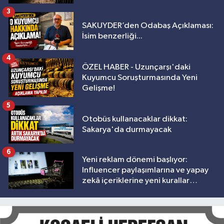
3
SAKUYDER’den Odabaş Açıklaması:
İsim benzerliği...
4
ÖZEL HABER - Uzunçarşı'daki
Kuyumcu Soruşturmasında Yeni
Gelişme!
5
Otobüs kullanacaklar dikkat:
Sakarya'da durmayacak
6
Yeni reklam dönemi başlıyor:
Influencer paylaşımlarına ve yapay
zekâ içeriklerine yeni kurallar
geliyor