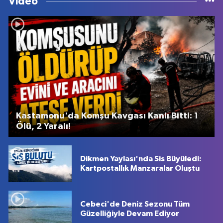
Video
Kastamonu'da Komşu Kavgası Kanlı Bitti: 1
Ölü, 2 Yaralı!
Dikmen Yaylası'nda Sis Büyüledi:
Kartpostallık Manzaralar Oluştu
Cebeci'de Deniz Sezonu Tüm
Güzelliğiyle Devam Ediyor