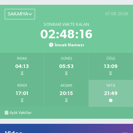
SAKARYA
07.08.2026
SONRAKI VAKTE KALAN
02:48:16
İmsak Namazı
İMSAK
GÜNEŞ
ÖĞLE
04:13
05:53
13:09
İKINDI
AKŞAM
YATSI
17:01
20:15
21:49
Aylık Vakitler