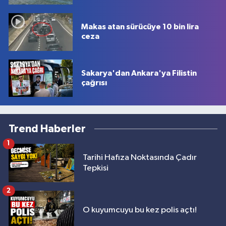
Makas atan sürücüye 10 bin lira
ceza
Sakarya'dan Ankara'ya Filistin
çağrısı
Trend Haberler
1
Tarihi Hafıza Noktasında Çadır
Tepkisi
2
O kuyumcuyu bu kez polis açtı!