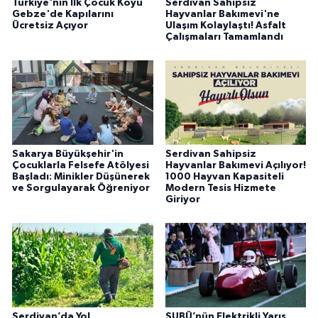
Türkiye'nin İlk Çocuk Köyü
Serdivan Sahipsiz
Gebze'de Kapılarını
Hayvanlar Bakımevi'ne
Ücretsiz Açıyor
Ulaşım Kolaylaştı! Asfalt
Çalışmaları Tamamlandı
Sakarya Büyükşehir'in
Serdivan Sahipsiz
Çocuklarla Felsefe Atölyesi
Hayvanlar Bakımevi Açılıyor!
Başladı: Minikler Düşünerek
1000 Hayvan Kapasiteli
ve Sorgulayarak Öğreniyor
Modern Tesis Hizmete
Giriyor
Serdivan’da Yol
SUBÜ’nün Elektrikli Yarış