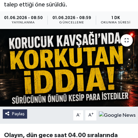
talep ettiği öne sürüldü.
01.06.2026 - 08:50
01.06.2026 - 08:59
1 DK
YAYINLANMA
GÜNCELLEME
OKUNMA SÜRESI
Paylaş
-
+
A
A
Olayın, dün gece saat 04.00 sıralarında