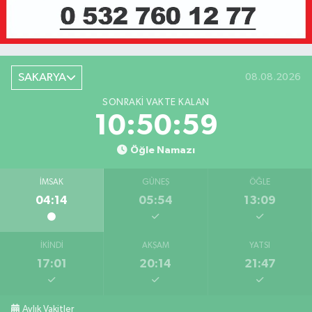
SAKARYA
08.08.2026
SONRAKI VAKTE KALAN
10:50:59
Öğle Namazı
İMSAK
GÜNEŞ
ÖĞLE
04:14
05:54
13:09
İKINDI
AKŞAM
YATSI
17:01
20:14
21:47
Aylık Vakitler