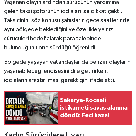
Yaşanan olayın ardından sürücünün yardımına
gelen taksi şoförünün iddiaları ise dikkat çekti.
Taksicinin, söz konusu şahısların gece saatlerinde
aynı bölgede beklediğini ve özellikle yalnız
sürücüleri hedef alarak para talebinde
bulunduğunu öne sürdüğü öğrenildi.
Bölgede yaşayan vatandaşlar da benzer olayların
yaşanabileceği endişesini dile getirirken,
iddiaların araştırılması gerektiğini ifade etti.
Sakarya-Kocaeli
istikameti savaş alanına
döndü: Feci kaza!
Kadın Sürücülere Uyarı