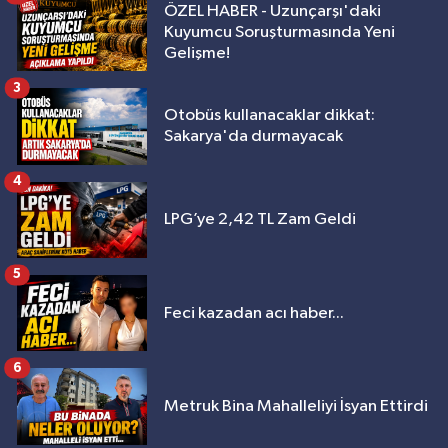
ÖZEL HABER - Uzunçarşı'daki
Kuyumcu Soruşturmasında Yeni
Gelişme!
3
Otobüs kullanacaklar dikkat:
Sakarya'da durmayacak
4
LPG’ye 2,42 TL Zam Geldi
5
Feci kazadan acı haber...
6
Metruk Bina Mahalleliyi İsyan Ettirdi