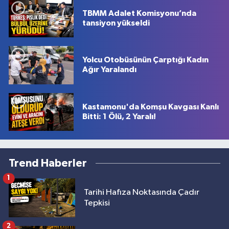
TBMM Adalet Komisyonu’nda
tansiyon yükseldi
Yolcu Otobüsünün Çarptığı Kadın
Ağır Yaralandı
Kastamonu'da Komşu Kavgası Kanlı
Bitti: 1 Ölü, 2 Yaralı!
Trend Haberler
1
Tarihi Hafıza Noktasında Çadır
Tepkisi
2