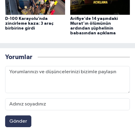
D-100 Karayolu’nda
Arifiye’de 14 yaşındaki
zincirleme kaza: 3 araç
Murat’ın ölümünün
birbirine girdi
ardından şüphelinin
babasından açıklama
Yorumlar
Gönder