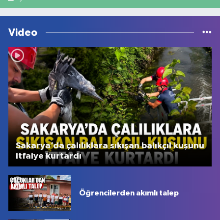
Video
Sakarya’da çalılıklara sıkışan balıkçıl kuşunu
itfaiye kurtardı
Öğrencilerden akımlı talep