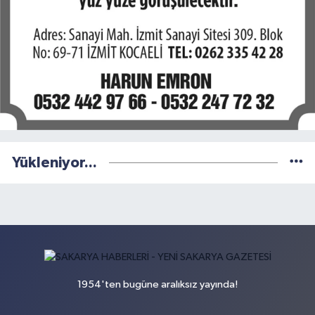
Yükleniyor...
1954'ten bugüne aralıksız yayında!