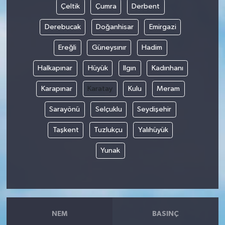
Çeltik
Çumra
Derbent
Derebucak
Doğanhisar
Emirgazi
Ereğli
Güneysınır
Hadim
Halkapınar
Hüyük
Ilgın
Kadınhanı
Karapınar
Karatay
Kulu
Meram
Sarayönü
Selçuklu
Seydişehir
Taşkent
Tuzlukçu
Yalıhüyük
Yunak
NEM
BASINÇ