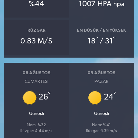
%44
1007 HPA
hpa
RÜZGAR
EN DÜŞÜK / EN YÜKSEK
°
°
0.83 M/S
18
/ 31
08 AĞUSTOS
09 AĞUSTOS
CUMARTESI
PAZAR
°
°
26
24
Güneşli
Güneşli
Nem: %32
Nem: %41
Rüzgar: 4.44 m/s
Rüzgar: 6.39 m/s