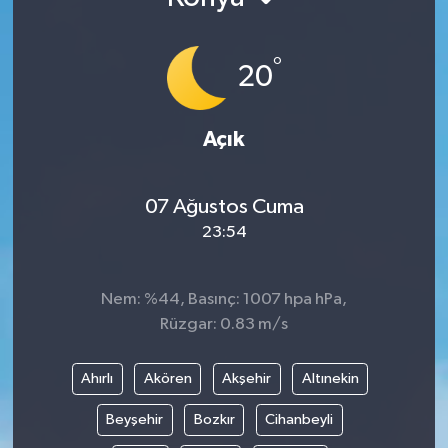
°
20
Açık
07 Ağustos Cuma
23:54
Nem: %44, Basınç: 1007 hpa hPa,
Rüzgar: 0.83 m/s
Ahırlı
Akören
Akşehir
Altınekin
Beyşehir
Bozkır
Cihanbeyli