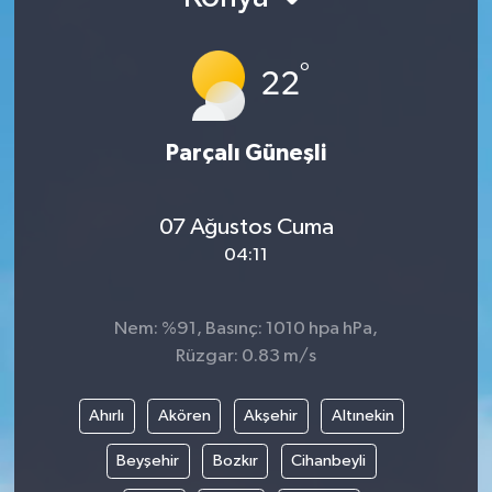
°
22
Parçalı Güneşli
07 Ağustos Cuma
04:11
Nem: %91, Basınç: 1010 hpa hPa,
Rüzgar: 0.83 m/s
Ahırlı
Akören
Akşehir
Altınekin
Beyşehir
Bozkır
Cihanbeyli