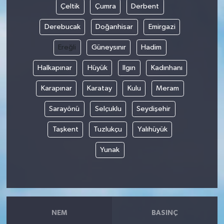
Çeltik
Çumra
Derbent
Derebucak
Doğanhisar
Emirgazi
Ereğli
Güneysınır
Hadim
Halkapınar
Hüyük
Ilgın
Kadınhanı
Karapınar
Karatay
Kulu
Meram
Sarayönü
Selçuklu
Seydişehir
Taşkent
Tuzlukçu
Yalıhüyük
Yunak
NEM
BASINÇ