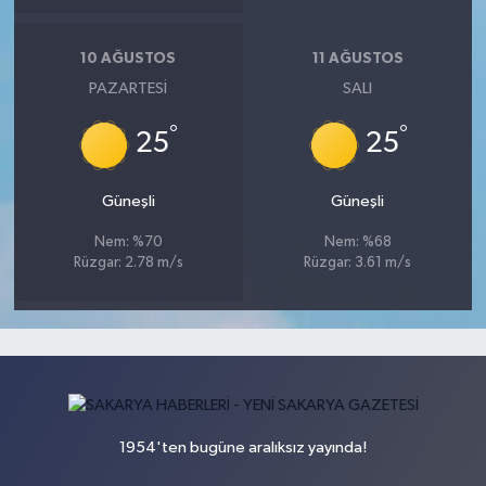
10 AĞUSTOS
11 AĞUSTOS
PAZARTESI
SALI
°
°
25
25
Güneşli
Güneşli
Nem: %70
Nem: %68
Rüzgar: 2.78 m/s
Rüzgar: 3.61 m/s
1954'ten bugüne aralıksız yayında!