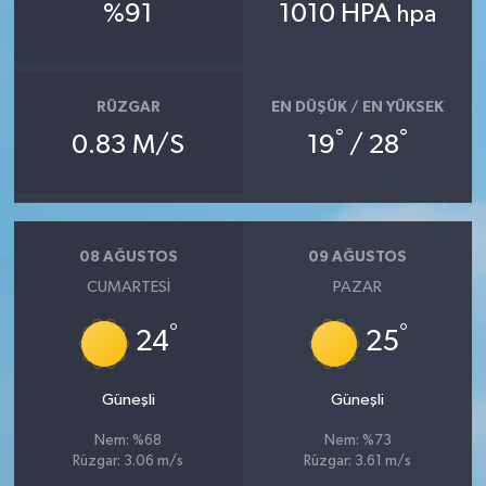
%91
1010 HPA
hpa
RÜZGAR
EN DÜŞÜK / EN YÜKSEK
°
°
0.83 M/S
19
/ 28
08 AĞUSTOS
09 AĞUSTOS
CUMARTESI
PAZAR
°
°
24
25
Güneşli
Güneşli
Nem: %68
Nem: %73
Rüzgar: 3.06 m/s
Rüzgar: 3.61 m/s