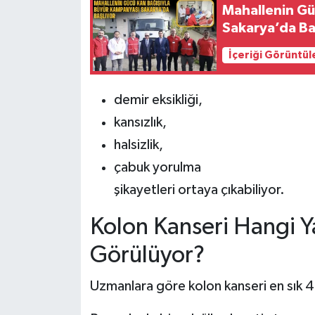
Mahallenin Gü
Sakarya’da Ba
İçeriği Görüntül
demir eksikliği,
kansızlık,
halsizlik,
çabuk yorulma
şikayetleri ortaya çıkabiliyor.
Kolon Kanseri Hangi Y
Görülüyor?
Uzmanlara göre kolon kanseri en sık 4