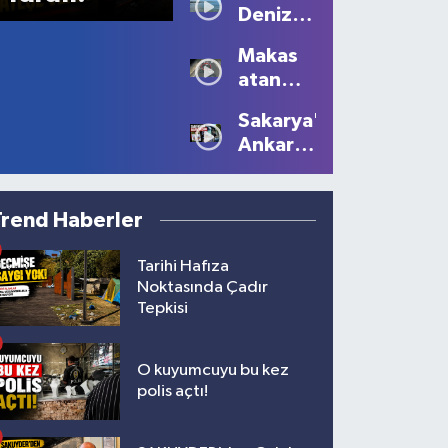
Deniz
Kartpostallık
Sezonu
Manzaralar
Makas
Tüm
Oluştu
atan
Güzelliğiyle
sürücüye
Devam
Sakarya'dan
10 bin
Ediyor
Ankara'ya
lira ceza
Filistin
çağrısı
Trend Haberler
Tarihi Hafıza
Noktasında Çadır
Tepkisi
O kuyumcuyu bu kez
polis açtı!