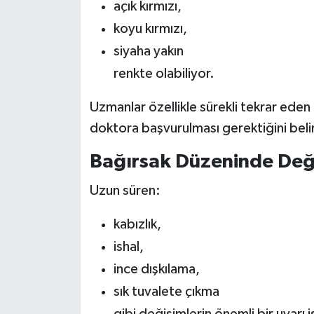
açık kırmızı,
koyu kırmızı,
siyaha yakın
renkte olabiliyor.
Uzmanlar özellikle sürekli tekrar ed
doktora başvurulması gerektiğini belir
Bağırsak Düzeninde Deği
Uzun süren:
kabızlık,
ishal,
ince dışkılama,
sık tuvalete çıkma
gibi değişimlerin önemli bir uyarı i