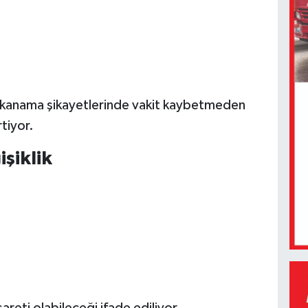
en kanama şikayetlerinde vakit kaybetmeden
tiyor.
şiklik
şareti olabileceği ifade ediliyor.