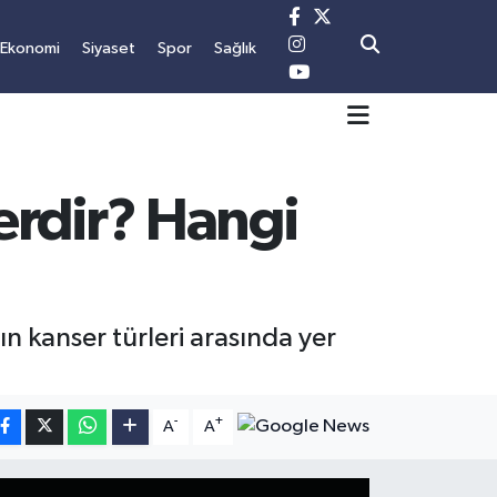
Ekonomi
Siyaset
Spor
Sağlık
lerdir? Hangi
n kanser türleri arasında yer
-
+
A
A