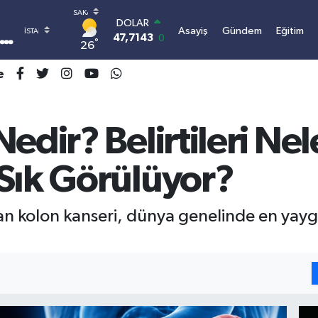
DOLAR
Asayiş
Gündem
Eğitim
47,7143
0.16
°
26
EURO
55,0317
-0.02
e
STERLİN
64,2463
0.07
GRAM ALTIN
6574.81
1.44
edir? Belirtileri Ne
BİST100
13.799
70
Sık Görülüyor?
BITCOIN
3.064.480,14
-0.63
tan kolon kanseri, dünya genelinde en yaygı