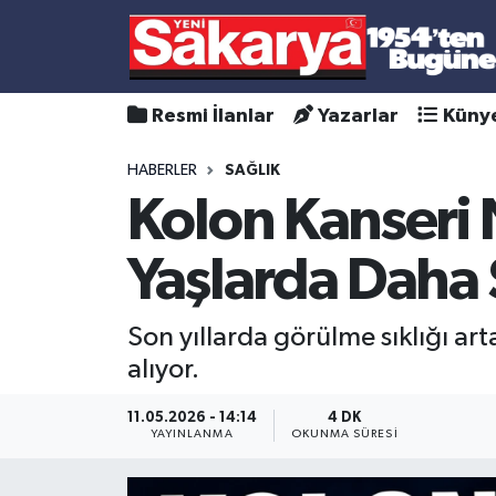
Resmi İlanlar
Yazarlar
Küny
HABERLER
SAĞLIK
Kolon Kanseri N
Yaşlarda Daha 
Son yıllarda görülme sıklığı ar
alıyor.
11.05.2026 - 14:14
4 DK
YAYINLANMA
OKUNMA SÜRESI