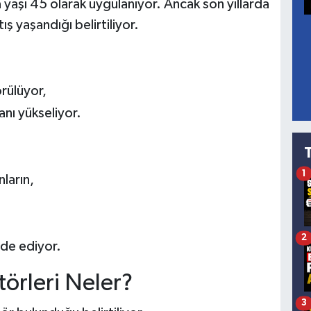
yaşı 45 olarak uygulanıyor. Ancak son yıllarda
ş yaşandığı belirtiliyor.
örülüyor,
anı yükseliyor.
1
ların,
2
ade ediyor.
törleri Neler?
3