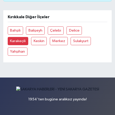
Kırıkkale Diğer İlçeler
Bahşili
Balişeyh
Çelebi
Delice
Karakeçili
Keskin
Merkez
Sulakyurt
Yahşihan
1954'ten bugüne aralıksız yayında!