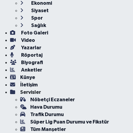
Ekonomi
Siyaset
Spor
Sağlık
Foto Galeri
Video
Yazarlar
Röportaj
Biyografi
Anketler
Künye
İletişim
Servisler
Nöbetçi Eczaneler
Hava Durumu
Trafik Durumu
Süper Lig Puan Durumu ve Fikstür
Tüm Manşetler