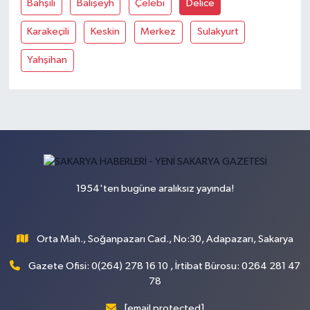
Bahşili
Balişeyh
Çelebi
Delice
Karakeçili
Keskin
Merkez
Sulakyurt
Yahşihan
1954'ten bugüne aralıksız yayında!
Orta Mah., Soğanpazarı Cad., No:30, Adapazarı, Sakarya
Gazete Ofisi: 0(264) 278 16 10 , İrtibat Bürosu: 0264 281 47
78
[email protected]