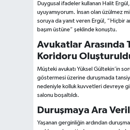
Duygusal ifadeler kullanan Halit Ergül
uyuyamıyorum. İnsan olan üzülmez mi?” 
soruya da yanıt veren Ergül, “Hiçbir a
başım üstüne” şeklinde konuştu.
Avukatlar Arasında 
Koridoru Oluşturuld
Müşteki avukatı Yüksel Gültekin’in soru
göstermesi üzerine duruşmada tansiyon
nedeniyle kolluk kuvvetleri devreye g
salonu boşaltıldı.
Duruşmaya Ara Veril
Yaşanan gerginliğin ardından duruşmay