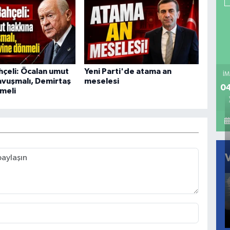
hçeli: Öcalan umut
Yeni Parti'de atama an
İM
avuşmalı, Demirtaş
meselesi
04
meli