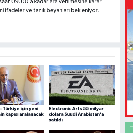
aat 09.00’a kadar ara verilmesine karar
i ifadeler ve tanık beyanları bekleniyor.
 Türkiye için yeni
Electronic Arts 55 milyar
in kapısı aralanacak
dolara Suudi Arabistan’a
satıldı