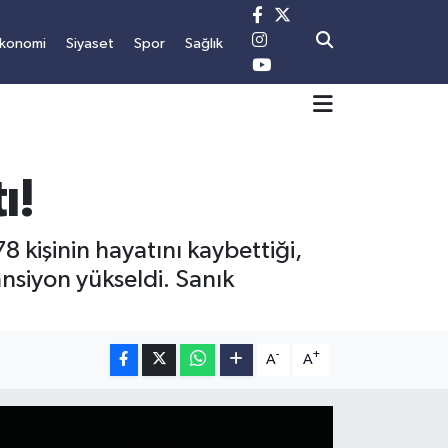
konomi
Siyaset
Spor
Sağlık
ı!
 kişinin hayatını kaybettiği,
ansiyon yükseldi. Sanık
-
+
A
A