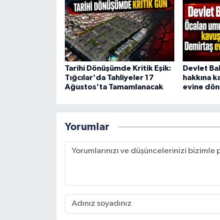
Tarihi Dönüşümde Kritik Eşik:
Devlet Ba
Tığcılar'da Tahliyeler 17
hakkına k
Ağustos'ta Tamamlanacak
evine dön
Yorumlar