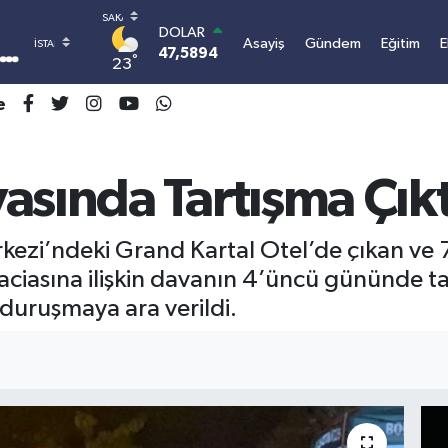
DOLAR
Asayiş
Gündem
Eğitim
E
47,5894
0.08
°
23
EURO
55,0398
-0.02
e
STERLİN
64,1581
0.16
GRAM ALTIN
6508.83
4.44
asında Tartışma Çıkt
BİST100
13.703
11
BITCOIN
zi’ndeki Grand Kartal Otel’de çıkan ve 78
3.089.873,87
1.32
faciasına ilişkin davanın 4’üncü gününde t
 duruşmaya ara verildi.