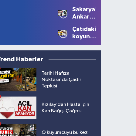
sürücüye
Devam
Sakarya'dan
10 bin
Ediyor
Ankara'ya
lira ceza
Filistin
Çatıdaki
çağrısı
koyunu
görenler
gözlerine
inanamadı!
Trend Haberler
Tarihi Hafıza
Noktasında Çadır
Tepkisi
Kızılay’dan Hasta İçin
Kan Bağışı Çağrısı
O kuyumcuyu bu kez