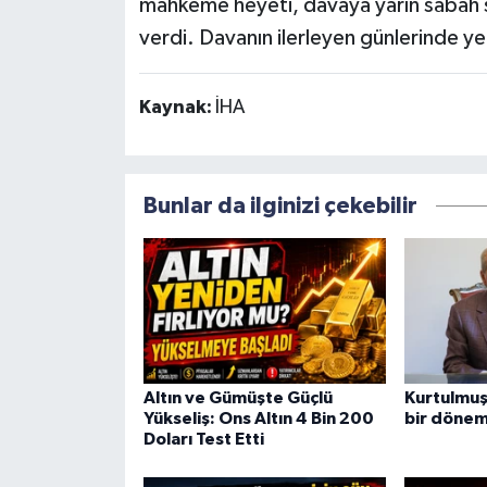
mahkeme heyeti, davaya yarın sabah s
verdi. Davanın ilerleyen günlerinde yen
Kaynak:
İHA
Bunlar da ilginizi çekebilir
Altın ve Gümüşte Güçlü
Kurtulmuş:
Yükseliş: Ons Altın 4 Bin 200
bir dönem
Doları Test Etti