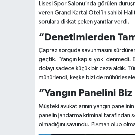
Lisesi Spor Salonu’nda görülen duruşm
veren Grand Kartal Otel’in sahibi Halit
sorulara dikkat çeken yanıtlar verdi.
“Denetimlerden Ta
Çapraz sorguda savunmasını sürdüren 
geçtik. ‘Yangın kapısı yok’ denmedi. 
dolayı sadece küçük bir ceza aldık. T
mühürlendi, keşke bizi de mühürleselerd
“Yangın Panelini Bi
Müşteki avukatlarının yangın panelinin s
panelin jandarma kriminal tarafından sö
olmadığını savundu. Pișman olup olma