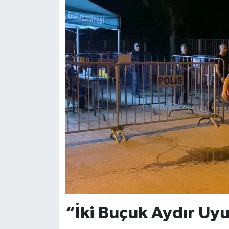
“İki Buçuk Aydır U