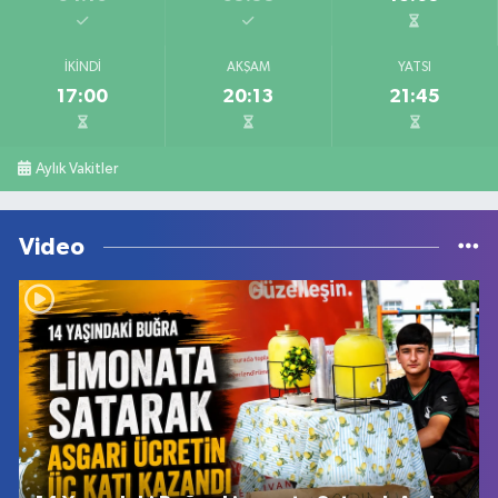
İKINDI
AKŞAM
YATSI
17:00
20:13
21:45
Aylık Vakitler
Video