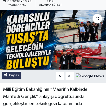
21.05.2026 - 10:23
1 DK
YAYINLANMA
OKUNMA SÜRESI
Paylaş
-
+
A
A
Millî Eğitim Bakanlığının “Maarifin Kalbinde
Marifetli Gençlik” anlayışı doğrultusunda
gerçekleştirilen teknik gezi kapsamında