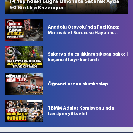
14 Yaşındaki Buğra Limonata Satarak Ayda
90 Bin Lira Kazanıyor
Anadolu Otoyolu’nda Feci Kaza:
Motosiklet Sürücüsü Hayatını
Kaybetti
Sakarya’da çalılıklara sıkışan balıkçıl
kuşunu itfaiye kurtardı
Öğrencilerden akımlı talep
TBMM Adalet Komisyonu’nda
tansiyon yükseldi