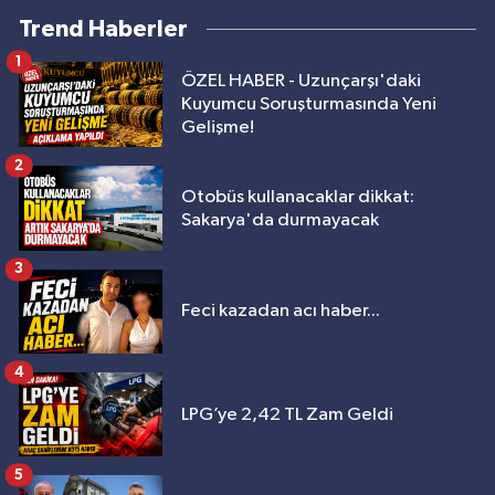
Trend Haberler
1
ÖZEL HABER - Uzunçarşı'daki
Kuyumcu Soruşturmasında Yeni
Gelişme!
2
Otobüs kullanacaklar dikkat:
Sakarya'da durmayacak
3
Feci kazadan acı haber...
4
LPG’ye 2,42 TL Zam Geldi
5