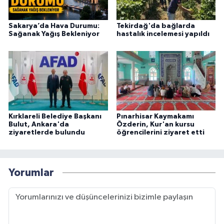
Sakarya’da Hava Durumu:
Tekirdağ'da bağlarda
Sağanak Yağış Bekleniyor
hastalık incelemesi yapıldı
Kırklareli Belediye Başkanı
Pınarhisar Kaymakamı
Bulut, Ankara'da
Özderin, Kur'an kursu
ziyaretlerde bulundu
öğrencilerini ziyaret etti
Yorumlar