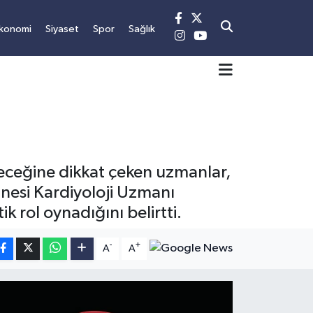
konomi
Siyaset
Spor
Sağlık
leceğine dikkat çeken uzmanlar,
anesi Kardiyoloji Uzmanı
ik rol oynadığını belirtti.
-
+
A
A