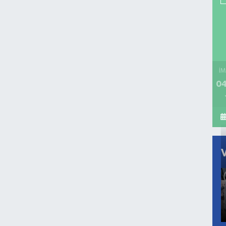
İM
04