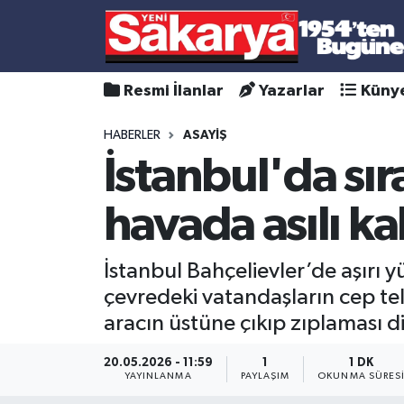
Resmi İlanlar
Yazarlar
Küny
HABERLER
ASAYİŞ
İstanbul'da sı
havada asılı ka
İstanbul Bahçelievler’de aşırı y
çevredeki vatandaşların cep te
aracın üstüne çıkıp zıplaması di
20.05.2026 - 11:59
1
1 DK
YAYINLANMA
PAYLAŞIM
OKUNMA SÜRES