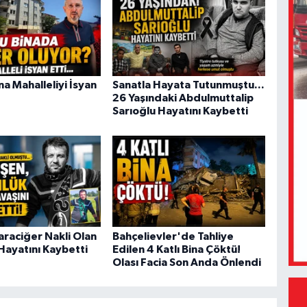
a Mahalleliyi İsyan
Sanatla Hayata Tutunmuştu...
26 Yaşındaki Abdulmuttalip
Sarıoğlu Hayatını Kaybetti
araciğer Nakli Olan
Bahçelievler'de Tahliye
Hayatını Kaybetti
Edilen 4 Katlı Bina Çöktü!
Olası Facia Son Anda Önlendi