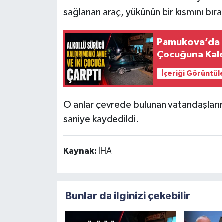
sağlanan araç, yükünün bir kısmını bır
Pamukova’da A
Çocuğuna Kald
İçeriği Görüntül
O anlar çevrede bulunan vatandaşların
saniye kaydedildi.
Kaynak:
İHA
Bunlar da ilginizi çekebilir