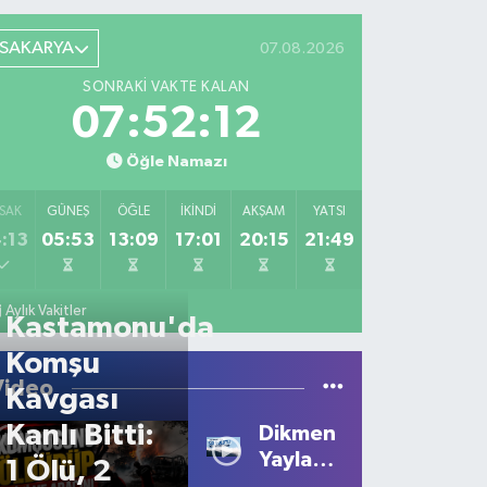
SAKARYA
07.08.2026
SONRAKI VAKTE KALAN
07:52:12
Öğle Namazı
SAK
GÜNEŞ
ÖĞLE
İKINDI
AKŞAM
YATSI
:13
05:53
13:09
17:01
20:15
21:49
Aylık Vakitler
Kastamonu'da
Komşu
Video
Kavgası
Kanlı Bitti:
Dikmen
Yaylası'nda
1 Ölü, 2
Sis