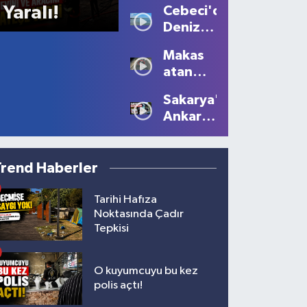
Yaralı!
Cebeci'de
Büyüledi:
Deniz
Kartpostallık
Sezonu
Manzaralar
Makas
Tüm
Oluştu
atan
Güzelliğiyle
sürücüye
Devam
Sakarya'dan
10 bin
Ediyor
Ankara'ya
lira ceza
Filistin
çağrısı
Trend Haberler
Tarihi Hafıza
Noktasında Çadır
Tepkisi
O kuyumcuyu bu kez
polis açtı!