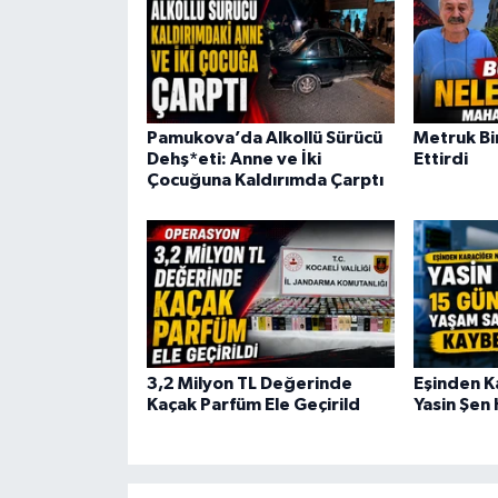
Pamukova’da Alkollü Sürücü
Metruk Bin
Dehş*eti: Anne ve İki
Ettirdi
Çocuğuna Kaldırımda Çarptı
3,2 Milyon TL Değerinde
Eşinden K
Kaçak Parfüm Ele Geçirild
Yasin Şen 