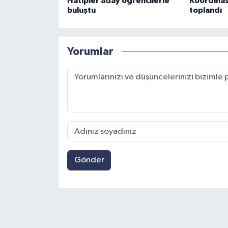
Hatipler aday öğrencilerle
Koordinas
buluştu
toplandı
Yorumlar
Gönder