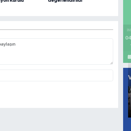
yon Kurulu
değerlendirildi
İM
04