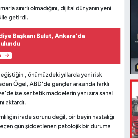
marla sınırlı olmadığını, dijital dünyanın yeni
dile getirdi.
ediye Başkanı Bulut, Ankara'da
bulundu
e
değiştiğini, önümüzdeki yıllarda yeni risk
e eden Ögel, ABD'de gençler arasında farklı
kiye'de ise sentetik maddelerin yanı sıra sanal
nı aktardı.
ılığın irade sorunu değil, bir beyin hastalığı
eçen gün şiddetlenen patolojik bir duruma