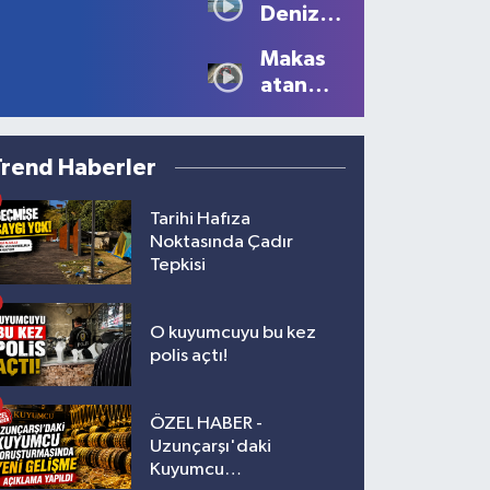
Yaralı!
Deniz
Kartpostallık
Sezonu
Manzaralar
Makas
Tüm
Oluştu
atan
Güzelliğiyle
sürücüye
Devam
10 bin
Ediyor
lira ceza
Trend Haberler
Tarihi Hafıza
Noktasında Çadır
Tepkisi
O kuyumcuyu bu kez
polis açtı!
ÖZEL HABER -
Uzunçarşı'daki
Kuyumcu