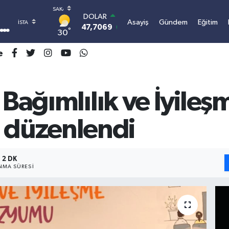
DOLAR
Asayiş
Gündem
Eğitim
47,7069
0.17
°
30
EURO
55,0265
0.01
e
STERLİN
64,1897
0.02
GRAM ALTIN
6574.81
1.44
 Bağımlılık ve İyileş
BİST100
13.887
64
düzenlendi
BITCOIN
3.070.441,21
-0.76
2 DK
MA SÜRESI