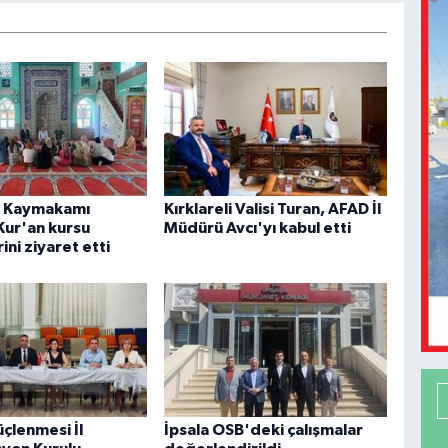
r Kaymakamı
Kırklareli Valisi Turan, AFAD İl
Kur'an kursu
Müdürü Avcı'yı kabul etti
ini ziyaret etti
çlenmesi İl
İpsala OSB'deki çalışmalar