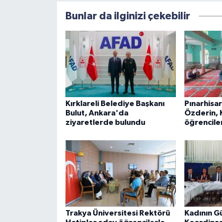
Bunlar da ilginizi çekebilir
Kırklareli Belediye Başkanı
Pınarhisa
Bulut, Ankara'da
Özderin, 
ziyaretlerde bulundu
öğrenciler
Trakya Üniversitesi Rektörü
Kadının Gü