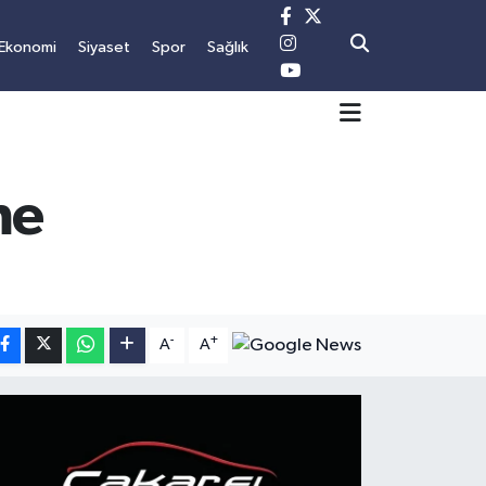
Ekonomi
Siyaset
Spor
Sağlık
me
-
+
A
A