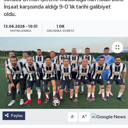
İnşaat karşısında aldığı 9-0’lık tarihi galibiyet
oldu.
13.06.2026 - 10:51
1 DK
YAYINLANMA
OKUNMA SÜRESI
Paylaş
-
+
A
A