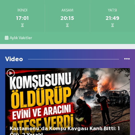
İKINDI
AKŞAM
YATSI
17:01
20:15
21:49
Aylık Vakitler
Video
Kastamonu'da Komşu Kavgası Kanlı Bitti: 1
Ölü, 2 Yaralı!