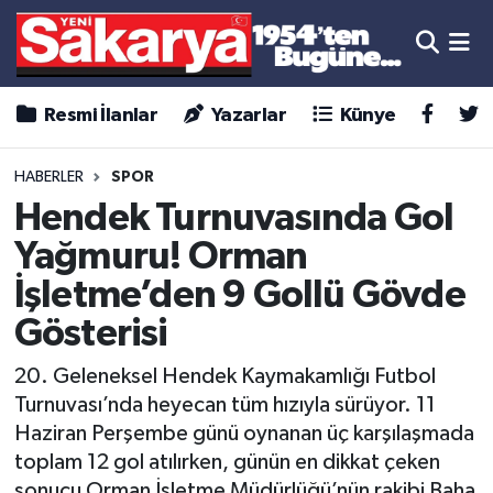
Resmi İlanlar
Yazarlar
Künye
HABERLER
SPOR
Hendek Turnuvasında Gol
Yağmuru! Orman
İşletme’den 9 Gollü Gövde
Gösterisi
20. Geleneksel Hendek Kaymakamlığı Futbol
Turnuvası’nda heyecan tüm hızıyla sürüyor. 11
Haziran Perşembe günü oynanan üç karşılaşmada
toplam 12 gol atılırken, günün en dikkat çeken
sonucu Orman İşletme Müdürlüğü’nün rakibi Baha