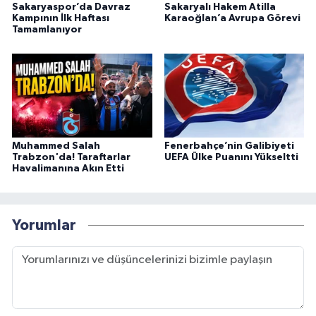
Sakaryaspor’da Davraz
Sakaryalı Hakem Atilla
Kampının İlk Haftası
Karaoğlan’a Avrupa Görevi
Tamamlanıyor
Muhammed Salah
Fenerbahçe’nin Galibiyeti
Trabzon'da! Taraftarlar
UEFA Ülke Puanını Yükseltti
Havalimanına Akın Etti
Yorumlar