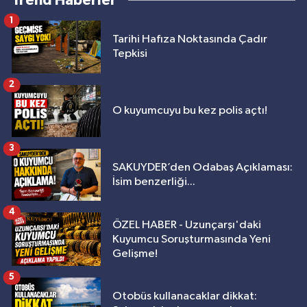
Trend Haberler
1
Tarihi Hafıza Noktasında Çadır
Tepkisi
2
O kuyumcuyu bu kez polis açtı!
3
SAKUYDER’den Odabaş Açıklaması:
İsim benzerliği...
4
ÖZEL HABER - Uzunçarşı'daki
Kuyumcu Soruşturmasında Yeni
Gelişme!
5
Otobüs kullanacaklar dikkat: