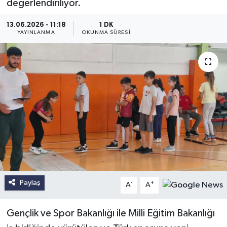
değerlendiriliyor.
13.06.2026 - 11:18
1 DK
YAYINLANMA
OKUNMA SÜRESI
Paylaş
-
+
A
A
Gençlik ve Spor Bakanlığı ile Milli Eğitim Bakanlığı