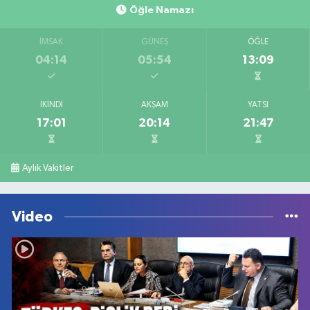
Öğle Namazı
İMSAK
GÜNEŞ
ÖĞLE
04:14
05:54
13:09
İKINDI
AKŞAM
YATSI
17:01
20:14
21:47
Aylık Vakitler
Video