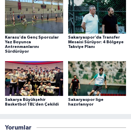
Karasu’da Genç Sporcular
Sakaryaspor’da Transfer
Yaz Boyunca
Mesaisi Sürüyor: 4 Bölgeye
Antrenmanlarını
Takviye Planı
Sürdürüyor
Sakarya Büyükşehir
Sakaryaspor lige
Basketbol TBL’den Çekildi
hazırlanıyor
Yorumlar