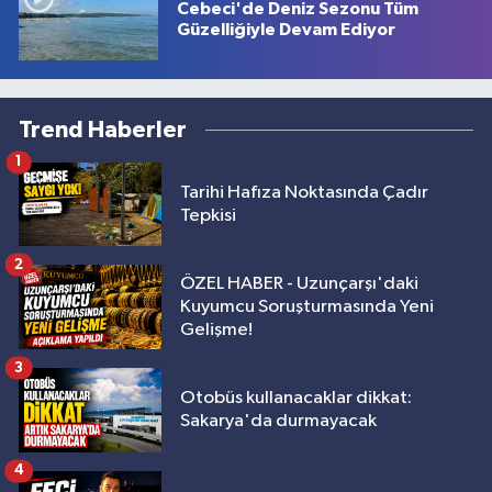
Cebeci'de Deniz Sezonu Tüm
Güzelliğiyle Devam Ediyor
Trend Haberler
1
Tarihi Hafıza Noktasında Çadır
Tepkisi
2
ÖZEL HABER - Uzunçarşı'daki
Kuyumcu Soruşturmasında Yeni
Gelişme!
3
Otobüs kullanacaklar dikkat:
Sakarya'da durmayacak
4