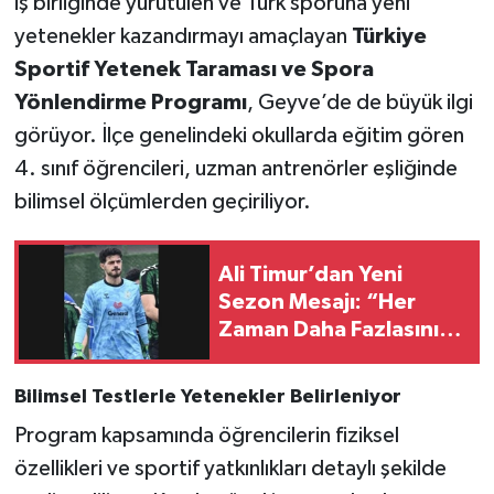
iş birliğinde yürütülen ve Türk sporuna yeni
yetenekler kazandırmayı amaçlayan
Türkiye
Sportif Yetenek Taraması ve Spora
Yönlendirme Programı
, Geyve’de de büyük ilgi
görüyor. İlçe genelindeki okullarda eğitim gören
4. sınıf öğrencileri, uzman antrenörler eşliğinde
bilimsel ölçümlerden geçiriliyor.
Ali Timur’dan Yeni
Sezon Mesajı: “Her
Zaman Daha Fazlasını
Başarmak İstiyorum”
Bilimsel Testlerle Yetenekler Belirleniyor
Program kapsamında öğrencilerin fiziksel
özellikleri ve sportif yatkınlıkları detaylı şekilde