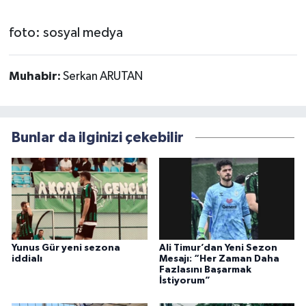
foto: sosyal medya
Muhabir:
Serkan ARUTAN
Bunlar da ilginizi çekebilir
Yunus Gür yeni sezona
Ali Timur’dan Yeni Sezon
iddialı
Mesajı: “Her Zaman Daha
Fazlasını Başarmak
İstiyorum”