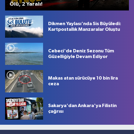
Ölü, 2 Yaralı!
Dikmen Yaylası'nda Sis Büyüledi:
Kartpostallık Manzaralar Oluştu
Cebeci'de Deniz Sezonu Tüm
Güzelliğiyle Devam Ediyor
Makas atan sürücüye 10 bin lira
ceza
Sakarya'dan Ankara'ya Filistin
çağrısı