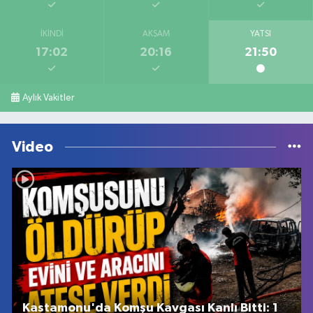
İKINDI
AKŞAM
YATSI
17:02
20:16
21:50
Aylık Vakitler
Video
Kastamonu'da Komşu Kavgası Kanlı Bitti: 1