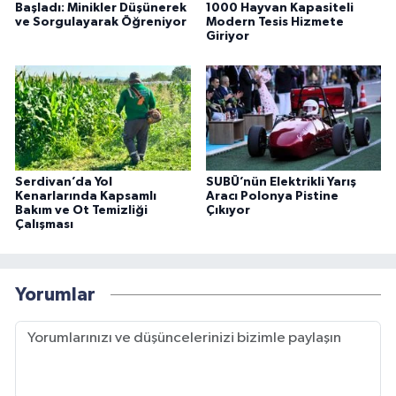
Başladı: Minikler Düşünerek
1000 Hayvan Kapasiteli
ve Sorgulayarak Öğreniyor
Modern Tesis Hizmete
Giriyor
Serdivan’da Yol
SUBÜ’nün Elektrikli Yarış
Kenarlarında Kapsamlı
Aracı Polonya Pistine
Bakım ve Ot Temizliği
Çıkıyor
Çalışması
Yorumlar