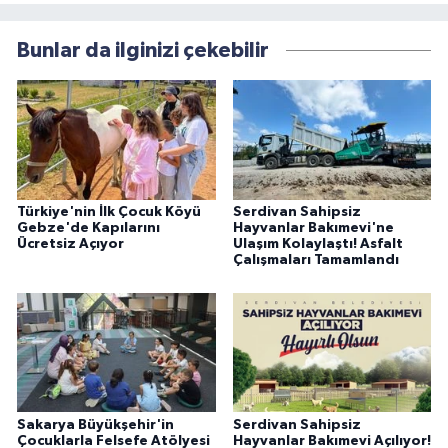
Bunlar da ilginizi çekebilir
Türkiye'nin İlk Çocuk Köyü
Serdivan Sahipsiz
Gebze'de Kapılarını
Hayvanlar Bakımevi'ne
Ücretsiz Açıyor
Ulaşım Kolaylaştı! Asfalt
Çalışmaları Tamamlandı
Sakarya Büyükşehir'in
Serdivan Sahipsiz
Çocuklarla Felsefe Atölyesi
Hayvanlar Bakımevi Açılıyor!