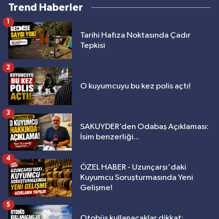
Trend Haberler
1
Tarihi Hafıza Noktasında Çadır
Tepkisi
2
O kuyumcuyu bu kez polis açtı!
3
SAKUYDER’den Odabaş Açıklaması:
İsim benzerliği...
4
ÖZEL HABER - Uzunçarşı'daki
Kuyumcu Soruşturmasında Yeni
Gelişme!
5
Otobüs kullanacaklar dikkat: