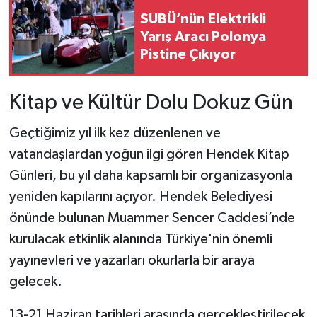
SUBÜ’nün Elektrikli
Yarış Aracı Polonya
Pistine Çıkıyor
Kitap ve Kültür Dolu Dokuz Gün
Geçtiğimiz yıl ilk kez düzenlenen ve
vatandaşlardan yoğun ilgi gören Hendek Kitap
Günleri, bu yıl daha kapsamlı bir organizasyonla
yeniden kapılarını açıyor. Hendek Belediyesi
önünde bulunan Muammer Sencer Caddesi’nde
kurulacak etkinlik alanında Türkiye'nin önemli
yayınevleri ve yazarları okurlarla bir araya
gelecek.
13-21 Haziran tarihleri arasında gerçekleştirilecek