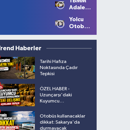
TBMM
kurtardı
Adalet
Komisyonu’nda
Yolcu
tansiyon
Otobüsünün
yükseldi
Çarptığı
Kadın
Ağır
Trend Haberler
Yaralandı
Tarihi Hafıza
Noktasında Çadır
Tepkisi
ÖZEL HABER -
Uzunçarşı'daki
Kuyumcu
Soruşturmasında Yeni
Gelişme!
Otobüs kullanacaklar
dikkat: Sakarya'da
durmayacak