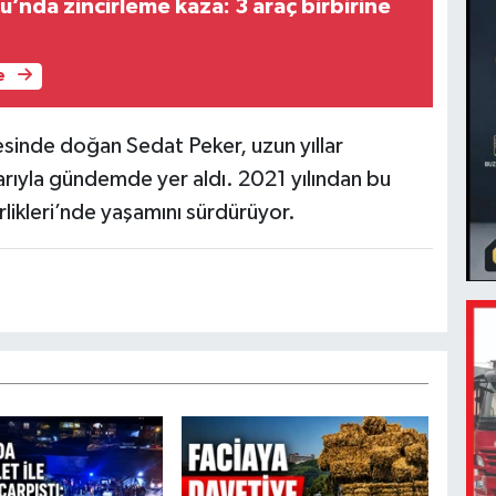
’nda zincirleme kaza: 3 araç birbirine
e
esinde doğan Sedat Peker, uzun yıllar
rıyla gündemde yer aldı. 2021 yılından bu
irlikleri’nde yaşamını sürdürüyor.