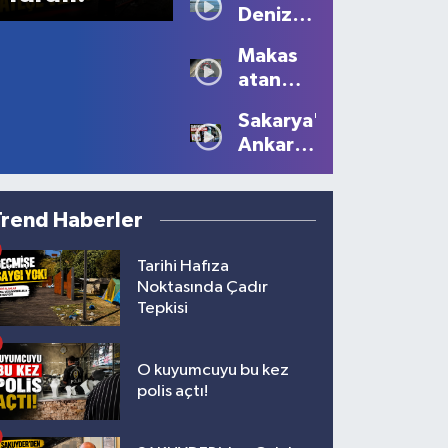
Deniz
Kartpostallık
Sezonu
Manzaralar
Makas
Tüm
Oluştu
atan
Güzelliğiyle
sürücüye
Devam
Sakarya'dan
10 bin
Ediyor
Ankara'ya
lira ceza
Filistin
çağrısı
Trend Haberler
Tarihi Hafıza
Noktasında Çadır
Tepkisi
O kuyumcuyu bu kez
polis açtı!