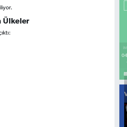
liyor.
 Ülkeler
ıktı:
İM
04