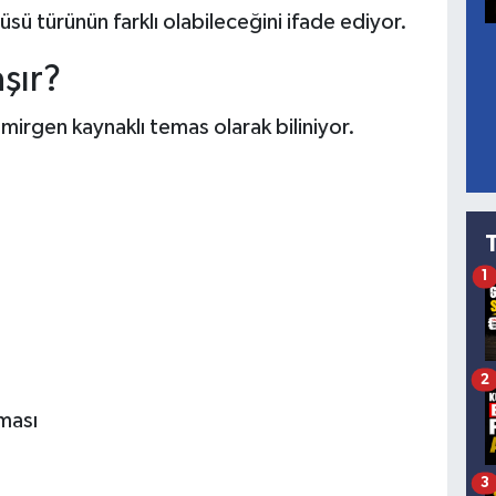
sü türünün farklı olabileceğini ifade ediyor.
şır?
irgen kaynaklı temas olarak biliniyor.
1
2
ması
3