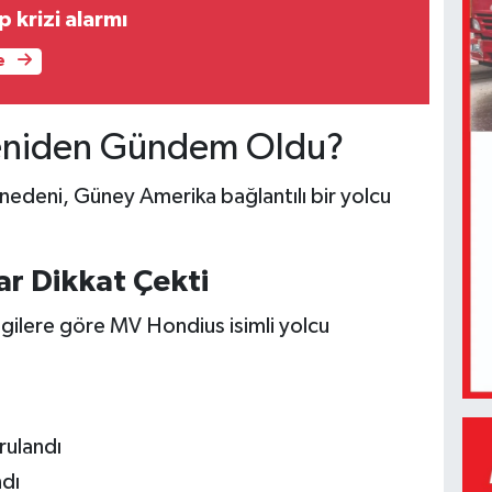
 krizi alarmı
e
eniden Gündem Oldu?
edeni, Güney Amerika bağlantılı bir yolcu
ar Dikkat Çekti
lgilere göre MV Hondius isimli yolcu
rulandı
ndı