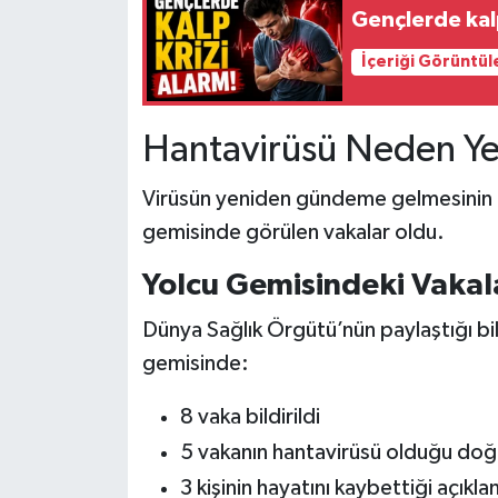
Gençlerde kalp
İçeriği Görüntül
Hantavirüsü Neden Y
Virüsün yeniden gündeme gelmesinin n
gemisinde görülen vakalar oldu.
Yolcu Gemisindeki Vakal
Dünya Sağlık Örgütü’nün paylaştığı bi
gemisinde:
8 vaka bildirildi
5 vakanın hantavirüsü olduğu doğ
3 kişinin hayatını kaybettiği açıkla