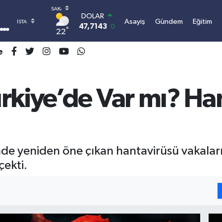
DOLAR
Asayiş
Gündem
Eğitim
47,7143
0.16
°
22
EURO
55,0317
-0.02
e
STERLİN
64,2463
0.07
GRAM ALTIN
6510.40
0.45
rkiye’de Var mı? Ha
BİST100
13.799
70
BITCOIN
3.064.480,14
-0.63
yeniden öne çıkan hantavirüsü vakaları, 
çekti.