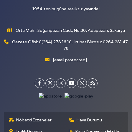
1954'ten bugüne aralıksız yayında!
Orta Mah., Soğanpazarı Cad., No:30, Adapazarı, Sakarya
Gazete Ofisi: 0(264) 278 16 10 , İrtibat Bürosu: 0264 281 47
78
[email protected]
Nöbetçi Eczaneler
Hava Durumu
Trafik Durumu
Puan Durumu ve Fikstür