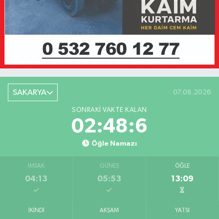
SAKARYA
07.08.2026
SONRAKI VAKTE KALAN
02:48:6
Öğle Namazı
İMSAK
GÜNEŞ
ÖĞLE
04:13
05:53
13:09
İKINDI
AKŞAM
YATSI