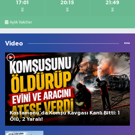
17:01
20:15
21:49
Aylık Vakitler
Video
Kastamonu'da Komşu Kavgası Kanlı Bitti: 1
Ölü, 2 Yaralı!