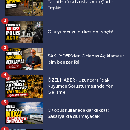
Tarihi Hafıza Noktasında Çadır
Tepkisi
2
O kuyumcuyu bu kez polis açtı!
3
SAKUYDER’den Odabaş Açıklaması:
İsim benzerliği...
4
ÖZEL HABER - Uzunçarşı'daki
Kuyumcu Soruşturmasında Yeni
Gelişme!
5
Otobüs kullanacaklar dikkat:
Sakarya'da durmayacak
6