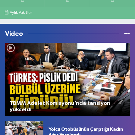
Aylık Vakitler
Video
TBMM Adalet Komisyonu’nda tansiyon
yükseldi
Yolcu Otobüsünün Çarptığı Kadın
Ağır Yaralandı