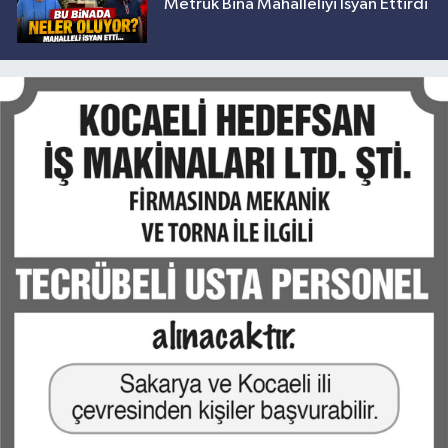
Metruk Bina Mahalleliyi İsyan Ettirdi