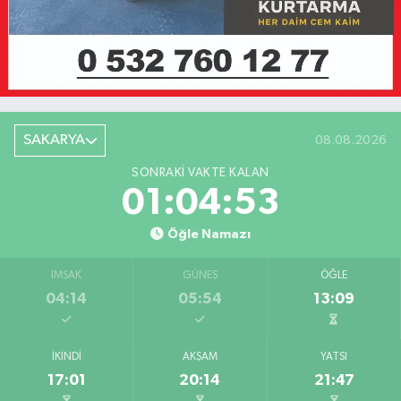
SAKARYA
08.08.2026
SONRAKI VAKTE KALAN
01:04:53
Öğle Namazı
İMSAK
GÜNEŞ
ÖĞLE
04:14
05:54
13:09
İKINDI
AKŞAM
YATSI
17:01
20:14
21:47