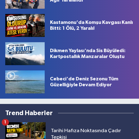
Kastamonu'da Komşu Kavgası Kanlı
Bitti: 1 Ölü, 2 Yaralı!
Dikmen Yaylası'nda Sis Büyüledi:
Kartpostallık Manzaralar Oluştu
Cebeci'de Deniz Sezonu Tüm
Güzelliğiyle Devam Ediyor
Trend Haberler
1
Tarihi Hafıza Noktasında Çadır
Tepkisi