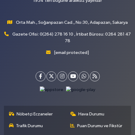
1954'ten bugüne aralıksız yayında!
Orta Mah., Soğanpazarı Cad., No:30, Adapazarı, Sakarya
Gazete Ofisi: 0(264) 278 16 10 , İrtibat Bürosu: 0264 281 47
78
[email protected]
Nöbetçi Eczaneler
Hava Durumu
Trafik Durumu
Puan Durumu ve Fikstür