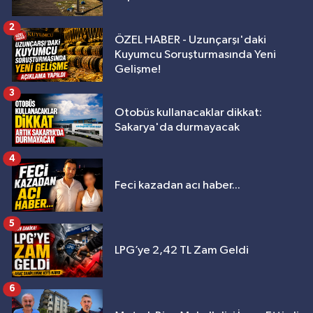
2
ÖZEL HABER - Uzunçarşı'daki
Kuyumcu Soruşturmasında Yeni
Gelişme!
3
Otobüs kullanacaklar dikkat:
Sakarya'da durmayacak
4
Feci kazadan acı haber...
5
LPG’ye 2,42 TL Zam Geldi
6