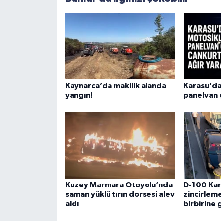
Kaynarca’da makilik alanda
Karasu’da
yangın!
panelvan ç
Kuzey Marmara Otoyolu’nda
D-100 Kar
saman yüklü tırın dorsesi alev
zincirleme
aldı
birbirine 