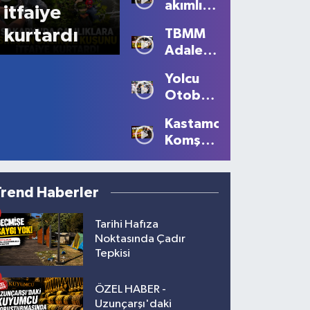
akımlı
itfaiye
talep
kurtardı
TBMM
Adalet
Komisyonu’nda
Yolcu
tansiyon
Otobüsünün
yükseldi
Çarptığı
Kastamonu'da
Kadın
Komşu
Ağır
Kavgası
Yaralandı
Kanlı
Bitti: 1
Trend Haberler
Ölü, 2
Yaralı!
Tarihi Hafıza
Noktasında Çadır
Tepkisi
ÖZEL HABER -
Uzunçarşı'daki