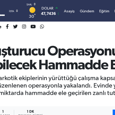
DOLAR
Asayiş
Gündem
Eğitim
47,7436
0.18
°
30
EURO
55,2510
0.32
e
STERLİN
64,4811
0.38
GRAM ALTIN
6660.55
0.03
uşturucu Operasyon
BİST100
13.779
-14
bilecek Hammadde El
BITCOIN
3.100.664,03
-0.18
arkotik ekiplerinin yürüttüğü çalışma kap
 düzenlenen operasyonla yakalandı. Evinde
 miktarda hammadde ele geçirilen zanlı tu
1
1 DK