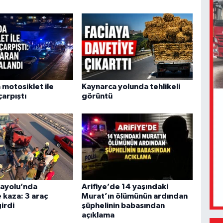
 motosiklet ile
Kaynarca yolunda tehlikeli
arpıştı
görüntü
ayolu’nda
Arifiye’de 14 yaşındaki
 kaza: 3 araç
Murat’ın ölümünün ardından
girdi
şüphelinin babasından
açıklama