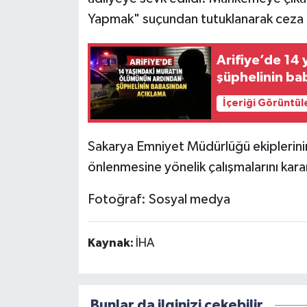
Yapmak" suçundan tutuklanarak ceza 
Arifiye’de 14
şüphelinin ba
İçeriği Görüntül
Sakarya Emniyet Müdürlüğü ekiplerinin
önlenmesine yönelik çalışmalarını karar
Fotoğraf: Sosyal medya
Kaynak:
İHA
Bunlar da ilginizi çekebilir