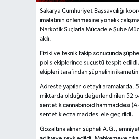
Sakarya Cumhuriyet Başsavcılığı koor
imalatının önlenmesine yönelik çalışm
Narkotik Suçlarla Mücadele Şube Müdürl
aldı.
Fiziki ve teknik takip sonucunda şüphel
polis ekiplerince suçüstü tespit edildi.
ekipleri tarafından şüphelinin ikamet
Adreste yapılan detaylı aramalarda, 
miktarda olduğu değerlendirilen 52 pa
sentetik cannabinoid hammaddesi (A-M
sentetik ecza maddesi ele geçirildi.
Gözaltına alınan şüpheli A.G., emniye
adliyeye sevk edildi. Mahkemeye çıkar