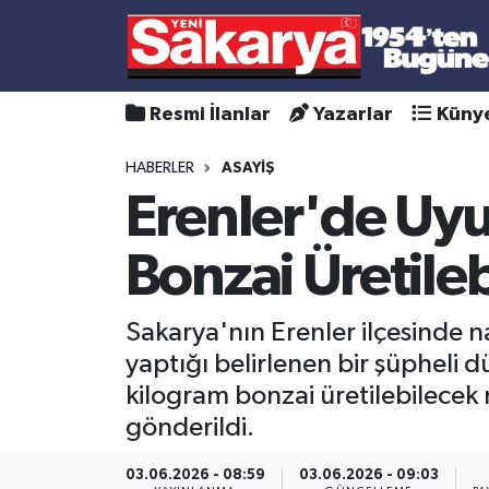
Resmi İlanlar
Yazarlar
Küny
HABERLER
ASAYİŞ
Erenler'de Uy
Bonzai Üretile
Sakarya'nın Erenler ilçesinde n
yaptığı belirlenen bir şüpheli
kilogram bonzai üretilebilecek
gönderildi.
03.06.2026 - 08:59
03.06.2026 - 09:03