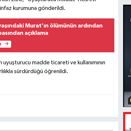
infaz kurumuna gönderildi.
 yaşındaki Murat’ın ölümünün ardından
basından açıklama
e
 uyuşturucu madde ticareti ve kullanımının
lılıkla sürdürdüğü öğrenildi.