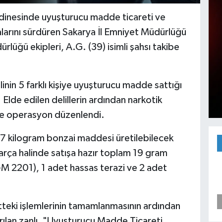
dinesinde uyuşturucu madde ticareti ve
alarını sürdüren Sakarya İl Emniyet Müdürlüğü
üğü ekipleri, A.G. (39) isimli şahsı takibe
inin 5 farklı kişiye uyuşturucu madde sattığı
 Elde edilen delillerin ardından narkotik
ine operasyon düzenlendi.
57 kilogram bonzai maddesi üretilebilecek
rça halinde satışa hazır toplam 19 gram
 2201), 1 adet hassas terazi ve 2 adet
tteki işlemlerinin tamamlanmasının ardından
ılan zanlı, "Uyuşturucu Madde Ticareti