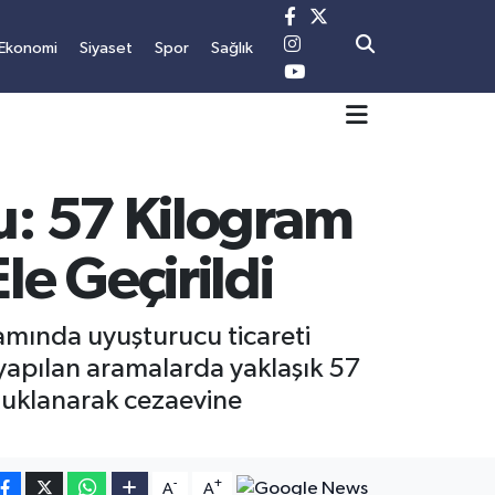
Ekonomi
Siyaset
Spor
Sağlık
u: 57 Kilogram
e Geçirildi
samında uyuşturucu ticareti
 yapılan aramalarda yaklaşık 57
tuklanarak cezaevine
-
+
A
A