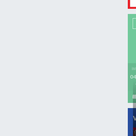
İM
04