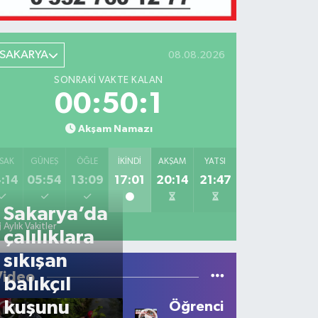
SAKARYA
08.08.2026
SONRAKI VAKTE KALAN
00:50:1
Akşam Namazı
SAK
GÜNEŞ
ÖĞLE
İKINDI
AKŞAM
YATSI
:14
05:54
13:09
17:01
20:14
21:47
Sakarya’da
Aylık Vakitler
çalılıklara
sıkışan
Video
balıkçıl
kuşunu
Öğrencilerden