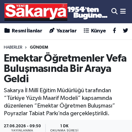
Resmi İlanlar
Yazarlar
Künye
HABERLER
GÜNDEM
Emektar Öğretmenler Vefa
Buluşmasında Bir Araya
Geldi
Sakarya İl Millî Eğitim Müdürlüğü tarafından
“Türkiye Yüzyılı Maarif Modeli” kapsamında
düzenlenen “Emektar Öğretmen Buluşması”
Poyrazlar Tabiat Parkı’nda gerçekleştirildi.
27.06.2026 - 09:50
1 DK
YAYINLANMA
OKUNMA SÜRESI