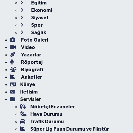
Eğitim
Ekonomi
Siyaset
Spor
Sağlık
Foto Galeri
Video
Yazarlar
Röportaj
Biyografi
Anketler
Künye
İletişim
Servisler
Nöbetçi Eczaneler
Hava Durumu
Trafik Durumu
Süper Lig Puan Durumu ve Fikstür