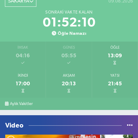
SAKARYA
09.08.2026
SONRAKI VAKTE KALAN
01:52:10
Öğle Namazı
İMSAK
GÜNEŞ
ÖĞLE
04:16
05:55
13:09
İKINDI
AKŞAM
YATSI
17:00
20:13
21:45
Aylık Vakitler
Video