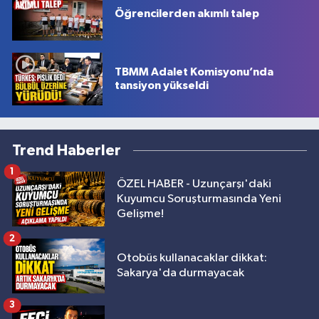
Öğrencilerden akımlı talep
TBMM Adalet Komisyonu’nda
tansiyon yükseldi
Trend Haberler
1
ÖZEL HABER - Uzunçarşı'daki
Kuyumcu Soruşturmasında Yeni
Gelişme!
2
Otobüs kullanacaklar dikkat:
Sakarya'da durmayacak
3