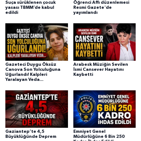
Suça sürüklenen çocuk
Öğrenci Affı düzenlemesi
yasası TBMM’de kabul
Resmi Gazete'de
edildi
yayımlandı
Gazeteci Duygu Öksüz
Arabesk Müziğin Sevilen
Canova Son Yolculuğuna
İsmi Cansever Hayatını
Uğurlandı! Kalpleri
Kaybetti
Yaralayan Veda...
Gaziantep’te 4,5
Emniyet Genel
Büyüklüğünde Deprem
Müdürlüğüne 6 Bin 250