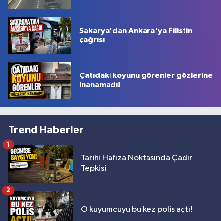
Sakarya'dan Ankara'ya Filistin
çağrısı
Çatıdaki koyunu görenler gözlerine
inanamadı!
Trend Haberler
1
Tarihi Hafıza Noktasında Çadır
Tepkisi
2
O kuyumcuyu bu kez polis açtı!