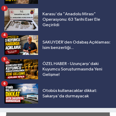
3
Karasu'da "Anadolu Mirası"
Operasyonu: 63 Tarihi Eser Ele
Geçirildi
4
SAKUYDER’den Odabaş Açıklaması:
İsim benzerliği...
5
ÖZEL HABER - Uzunçarşı'daki
Kuyumcu Soruşturmasında Yeni
Gelişme!
6
Otobüs kullanacaklar dikkat:
Sakarya'da durmayacak