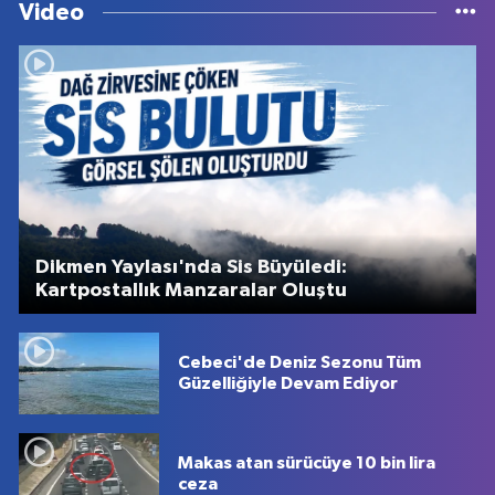
Video
Dikmen Yaylası'nda Sis Büyüledi:
Kartpostallık Manzaralar Oluştu
Cebeci'de Deniz Sezonu Tüm
Güzelliğiyle Devam Ediyor
Makas atan sürücüye 10 bin lira
ceza