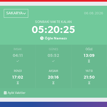
SAKARYA
06.08.2026
SONRAKI VAKTE KALAN
05:20:25
Öğle Namazı
İMSAK
GÜNEŞ
ÖĞLE
04:11
05:52
13:09
İKINDI
AKŞAM
YATSI
17:02
20:16
21:50
Aylık Vakitler