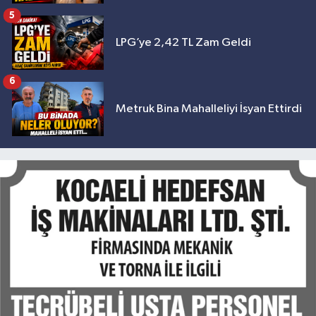
5
LPG’ye 2,42 TL Zam Geldi
6
Metruk Bina Mahalleliyi İsyan Ettirdi