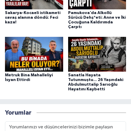
Sakarya-Kocaeli istikameti
Pamukova’da Alkollü
savaş alanına döndü: Feci
Sürücü Dehş*eti: Anne ve İki
kaza!
Çocuğuna Kaldırımda
Çarptı
Metruk Bina Mahalleliyi
Sanatla Hayata
İsyan Ettirdi
Tutunmuştu... 26 Yaşındaki
Abdulmuttalip Sarıoğlu
Hayatını Kaybetti
Yorumlar