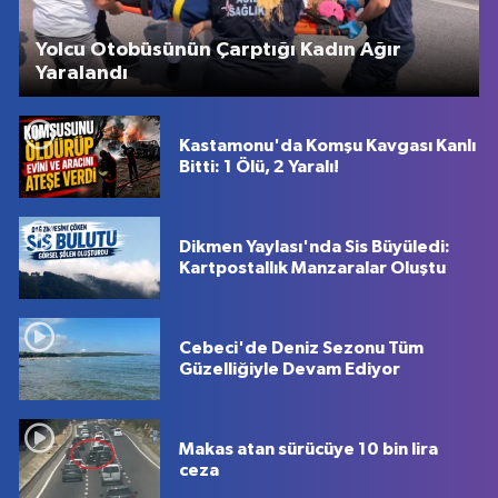
Yolcu Otobüsünün Çarptığı Kadın Ağır
Yaralandı
Kastamonu'da Komşu Kavgası Kanlı
Bitti: 1 Ölü, 2 Yaralı!
Dikmen Yaylası'nda Sis Büyüledi:
Kartpostallık Manzaralar Oluştu
Cebeci'de Deniz Sezonu Tüm
Güzelliğiyle Devam Ediyor
Makas atan sürücüye 10 bin lira
ceza