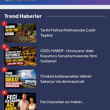
Trend Haberler
1
Tarihi Hafıza Noktasında Çadır
Tepkisi
2
ÖZEL HABER - Uzunçarşı'daki
Kuyumcu Soruşturmasında Yeni
Gelişme!
3
Otobüs kullanacaklar dikkat:
Sakarya'da durmayacak
4
Feci kazadan acı haber...