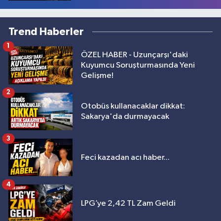
Trend Haberler
1
ÖZEL HABER - Uzunçarşı'daki
Kuyumcu Soruşturmasında Yeni
Gelişme!
2
Otobüs kullanacaklar dikkat:
Sakarya'da durmayacak
3
Feci kazadan acı haber...
4
LPG’ye 2,42 TL Zam Geldi