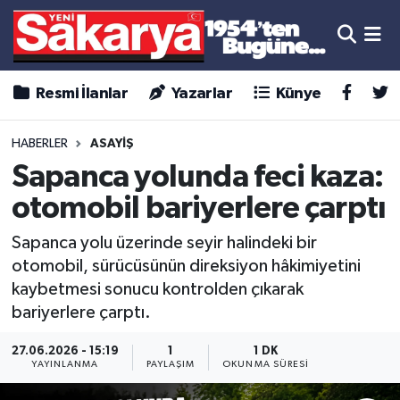
Resmi İlanlar
Yazarlar
Künye
HABERLER
ASAYİŞ
Sapanca yolunda feci kaza:
otomobil bariyerlere çarptı
Sapanca yolu üzerinde seyir halindeki bir
otomobil, sürücüsünün direksiyon hâkimiyetini
kaybetmesi sonucu kontrolden çıkarak
bariyerlere çarptı.
27.06.2026 - 15:19
1
1 DK
YAYINLANMA
PAYLAŞIM
OKUNMA SÜRESI