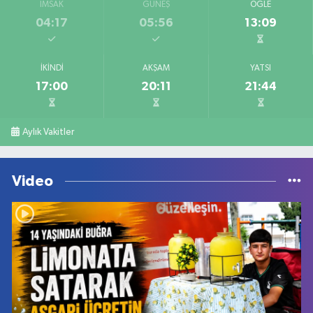
İMSAK
GÜNEŞ
ÖĞLE
04:17
05:56
13:09
İKINDI
AKŞAM
YATSI
17:00
20:11
21:44
Aylık Vakitler
Video