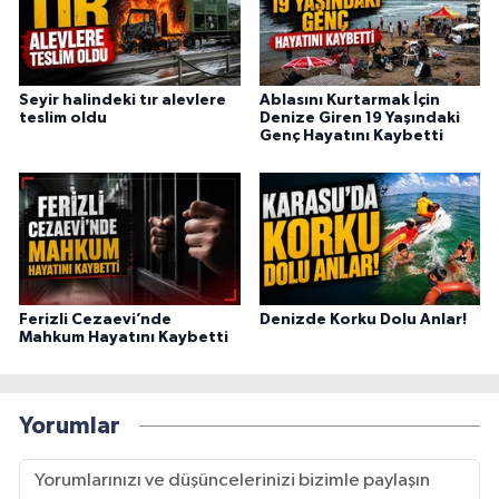
Seyir halindeki tır alevlere
Ablasını Kurtarmak İçin
teslim oldu
Denize Giren 19 Yaşındaki
Genç Hayatını Kaybetti
Ferizli Cezaevi’nde
Denizde Korku Dolu Anlar!
Mahkum Hayatını Kaybetti
Yorumlar