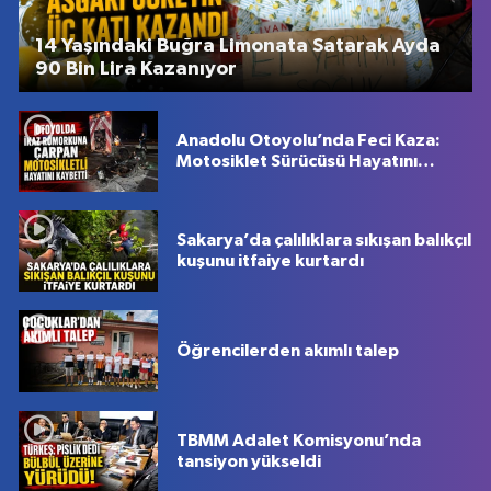
14 Yaşındaki Buğra Limonata Satarak Ayda
90 Bin Lira Kazanıyor
Anadolu Otoyolu’nda Feci Kaza:
Motosiklet Sürücüsü Hayatını
Kaybetti
Sakarya’da çalılıklara sıkışan balıkçıl
kuşunu itfaiye kurtardı
Öğrencilerden akımlı talep
TBMM Adalet Komisyonu’nda
tansiyon yükseldi